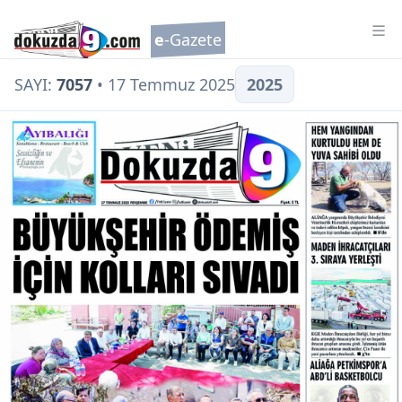
Tog
e
-Gazete
SAYI:
7057
• 17 Temmuz 2025
2025