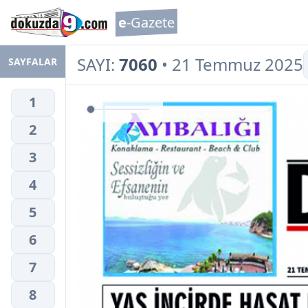
e
-Gazete
SAYI:
7060
• 21 Temmuz 2025
SAYFALAR
1
2
3
4
5
6
7
8