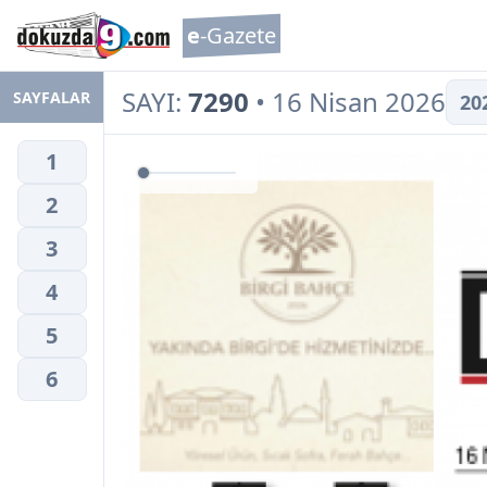
e
-Gazete
SAYI:
7290
• 16 Nisan 2026
SAYFALAR
20
1
2
3
4
5
6