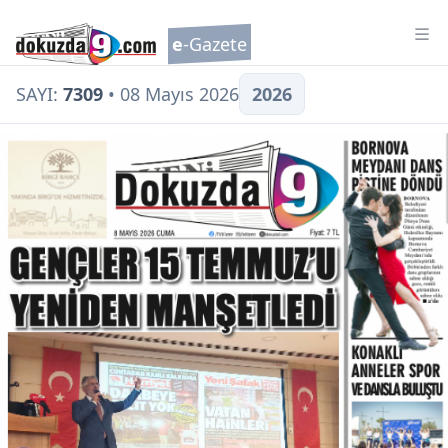
Tog
e
-Gazete
SAYI:
7309
• 08 Mayıs 2026
2026