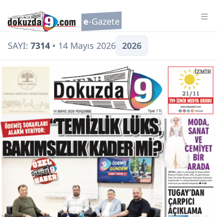
Tog
e
-Gazete
SAYI:
7314
• 14 Mayıs 2026
2026