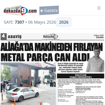
Tog
e
-Gazete
SAYI:
7307
• 06 Mayıs 2026
2026