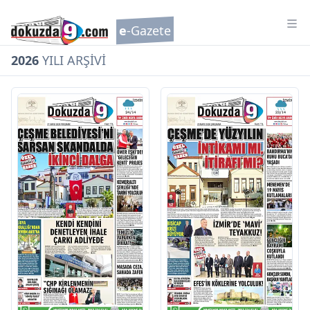
Tog
e
-Gazete
2026
YILI
ARŞİVİ