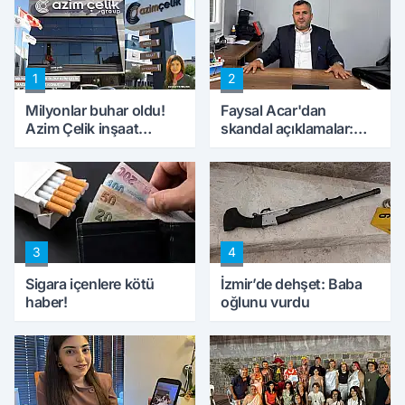
1
2
Milyonlar buhar oldu!
Faysal Acar'dan
Azim Çelik inşaat
skandal açıklamalar:
mağduru ilk kez
'Haluk Levent
konuştu
peynircilerimizi de
kıskaca aldı, müdahale
ettik'
3
4
Sigara içenlere kötü
İzmir’de dehşet: Baba
haber!
oğlunu vurdu