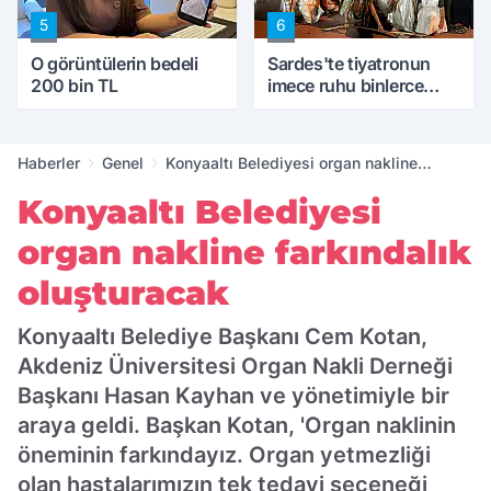
5
6
O görüntülerin bedeli
Sardes'te tiyatronun
200 bin TL
imece ruhu binlerce
yıllık tarihle buluştu
Haberler
Genel
Konyaaltı Belediyesi organ nakline
farkındalık oluşturacak
Konyaaltı Belediyesi
organ nakline farkındalık
oluşturacak
Konyaaltı Belediye Başkanı Cem Kotan,
Akdeniz Üniversitesi Organ Nakli Derneği
Başkanı Hasan Kayhan ve yönetimiyle bir
araya geldi. Başkan Kotan, 'Organ naklinin
öneminin farkındayız. Organ yetmezliği
olan hastalarımızın tek tedavi seçeneği