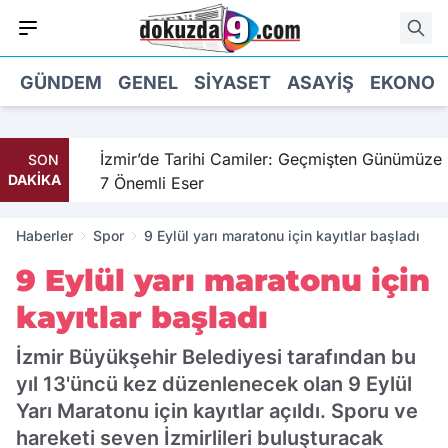
GÜNDEM
GENEL
SIYASET
ASAYIŞ
EKONOM
il
İzmir’de Tarihi Camiler: Geçmişten Günümüze
SON
DAKİKA
7 Önemli Eser
Haberler
Spor
9 Eylül yarı maratonu için kayıtlar başladı
9 Eylül yarı maratonu için
kayıtlar başladı
İzmir Büyükşehir Belediyesi tarafından bu
yıl 13'üncü kez düzenlenecek olan 9 Eylül
Yarı Maratonu için kayıtlar açıldı. Sporu ve
hareketi seven İzmirlileri buluşturacak