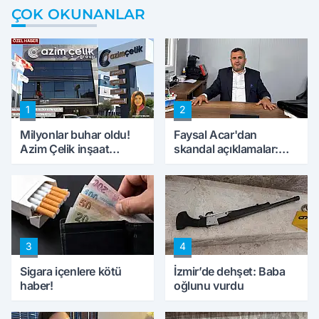
ÇOK OKUNANLAR
1
2
Milyonlar buhar oldu!
Faysal Acar'dan
Azim Çelik inşaat
skandal açıklamalar:
mağduru ilk kez
'Haluk Levent
konuştu
peynircilerimizi de
kıskaca aldı, müdahale
ettik'
3
4
Sigara içenlere kötü
İzmir’de dehşet: Baba
haber!
oğlunu vurdu