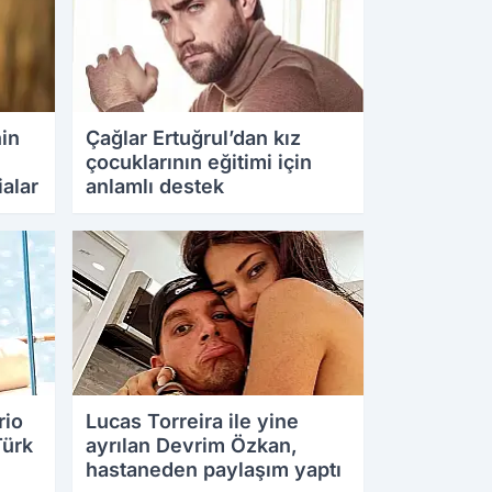
nin
Çağlar Ertuğrul’dan kız
çocuklarının eğitimi için
alar
anlamlı destek
20.08.2025 11:10
rio
Lucas Torreira ile yine
Türk
ayrılan Devrim Özkan,
hastaneden paylaşım yaptı