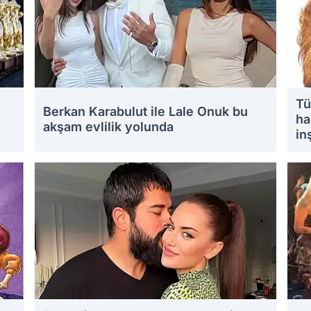
Tü
Berkan Karabulut ile Lale Onuk bu
ha
akşam evlilik yolunda
in
15.08.2025 15:20
14.0