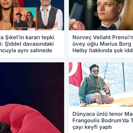
a Şıkel’in kararı tepki
Norveç Veliaht Prensi’
i: Şiddet davasındaki
üvey oğlu Marius Borg
ncuyla aynı sahnede
Høiby hakkında şok iddi
.2025 10:03
21.08.2025 10:44
Dünyaca ünlü tenor Ma
Frangoulis Bodrum’da 
çayı keyfi yaptı