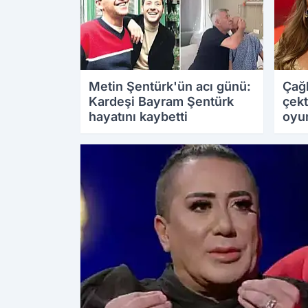
Metin Şentürk'ün acı günü:
Çağl
Kardeşi Bayram Şentürk
çekt
hayatını kaybetti
oyu
22.08.2025 12:24
22.08