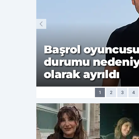
Başrol oyuncusu,
durumu nedeniyl
olarak ayrıldı
1
2
3
4