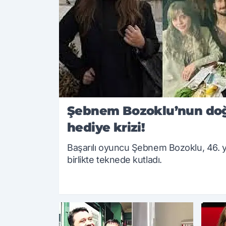
Şebnem Bozoklu’nun d
hediye krizi!
Başarılı oyuncu Şebnem Bozoklu, 46. ya
birlikte teknede kutladı.
25.08.2025 13:07