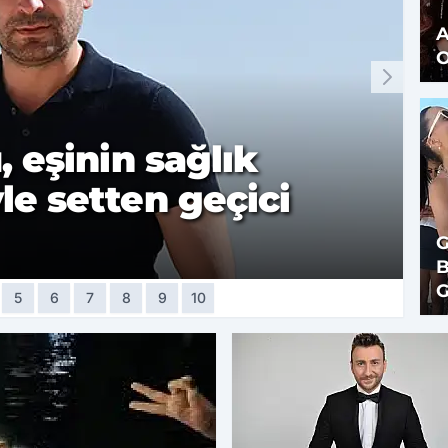
A
O
 eşinin sağlık
e setten geçici
G
B
G
5
6
7
8
9
10