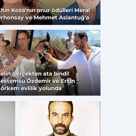
ltın Koza'nın onur ödülleri Meral
rhonsay ve Mehmet Aslantuğ'a
Bursalı Genç Oyuncu Ali
Süzer, sinema ve televi
parlamaya devam ediyor
elin gerçekten ata bindi!
estemsu Özdemir ve Ersin
örkem evlilik yolunda