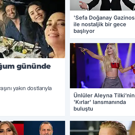
'Sefa Doğanay Gazinos
ile nostaljik bir gece
başlıyor
25.08.2025 11:47
oğum gününde
şını yakın dostlarıyla
Ünlüler Aleyna Tilki’nin
'Kırlar' lansmanında
buluştu
23.08.2025 13:19