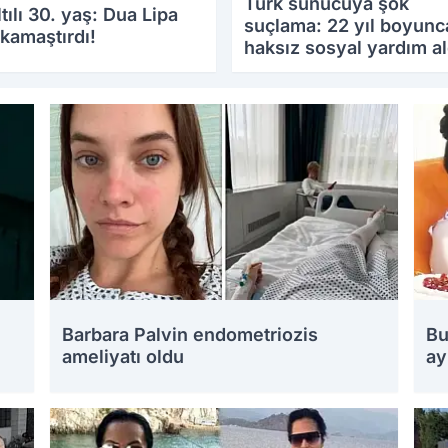
Türk sunucuya şok
ltılı 30. yaş: Dua Lipa
suçlama: 22 yıl boyunc
kamaştırdı!
haksız sosyal yardım al
iddiası
.2025 09:38
18.08.2025 16:15
Barbara Palvin endometriozis
Bu
ameliyatı oldu
ay
18.08.2025 10:26
16.0