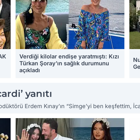
 AK
Verdiği kilolar endişe yaratmıştı: Kızı
Nu
Türkan Şoray’ın sağlık durumunu
Ge
açıkladı
16.08.2025 10:56
16.0
ardi’ yanıtı
düktörü Erdem Kınay’ın “Simge’yi ben keşfettim, İcard