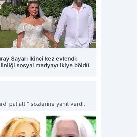
ray Sayarı ikinci kez evlendi:
linliği sosyal medyayı ikiye böldü
8.2025 10:47
i patlattı” sözlerine yanıt verdi.