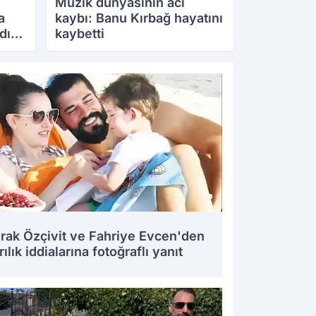
Müzik dünyasının acı
a
kaybı: Banu Kırbağ hayatını
dığı
kaybetti
18.08.2025 13:32
rak Özçivit ve Fahriye Evcen'den
rılık iddialarına fotoğraflı yanıt
8.2025 15:43