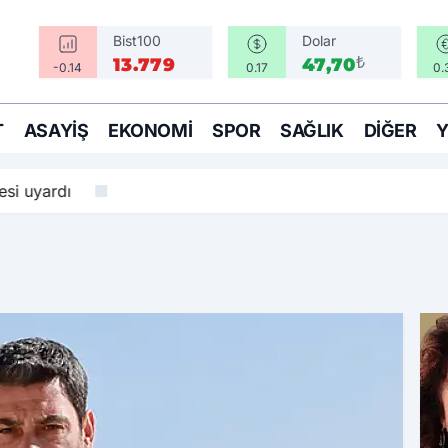
Bist100
Dolar
₺
13.779
47,70
-0.14
0.17
0.
T
ASAYIŞ
EKONOMI
SPOR
SAĞLIK
DIĞER
yardı