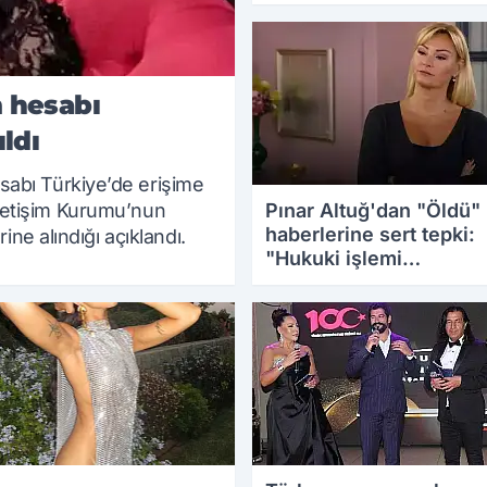
19.08.2025 14:16
 hesabı
ldı
abı Türkiye’de erişime
Pınar Altuğ'dan "Öldü"
e İletişim Kurumu’nun
haberlerine sert tepki:
ine alındığı açıklandı.
"Hukuki işlemi
başlatacağım"
19.08.2025 12:49