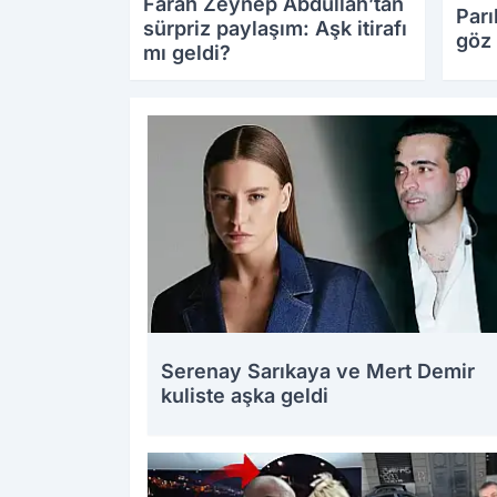
Farah Zeynep Abdullah’tan
Parı
sürpriz paylaşım: Aşk itirafı
göz 
mı geldi?
19.08.2025 09:51
19.08
Serenay Sarıkaya ve Mert Demir
kuliste aşka geldi
18.08.2025 12:04