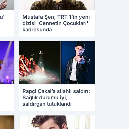
u'
Mustafa Şen, TRT 1’in yeni
dizisi 'Cennetin Çocukları'
kadrosunda
25.08.2025 11:26
Rapçi Çakal’a silahlı saldırı:
Sağlık durumu iyi,
saldırgan tutuklandı
22.08.2025 15:28