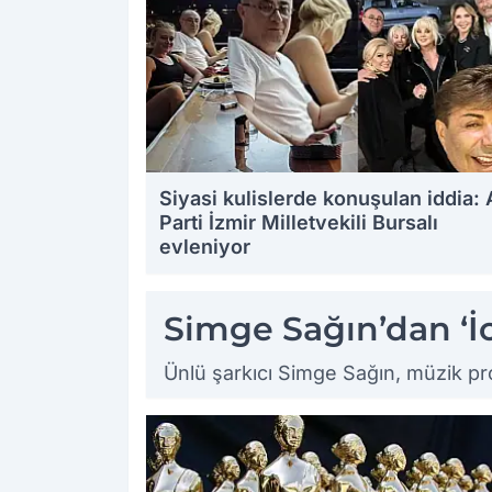
Siyasi kulislerde konuşulan iddia:
Parti İzmir Milletvekili Bursalı
evleniyor
16.08.2025 12:34
Simge Sağın’dan ‘İc
Ünlü şarkıcı Simge Sağın, müzik pro
15.08.2025 16:05