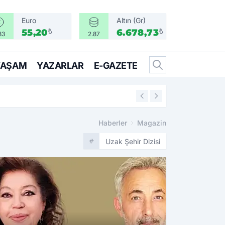
Euro
Altın (Gr)
₺
₺
55,20
6.678,73
33
2.87
YAŞAM
YAZARLAR
E-GAZETE
17:17
Türkiye, Suudi Arabista
Haberler
Magazin
Uzak Şehir Dizisi