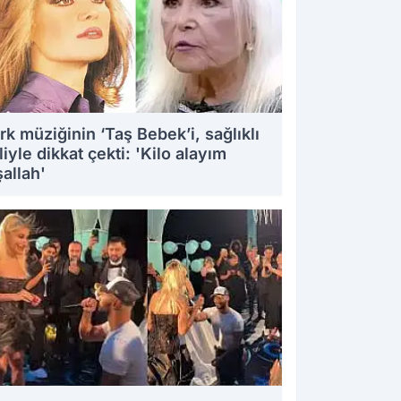
rk müziğinin ‘Taş Bebek’i, sağlıklı
liyle dikkat çekti: 'Kilo alayım
şallah'
8.2025 11:39