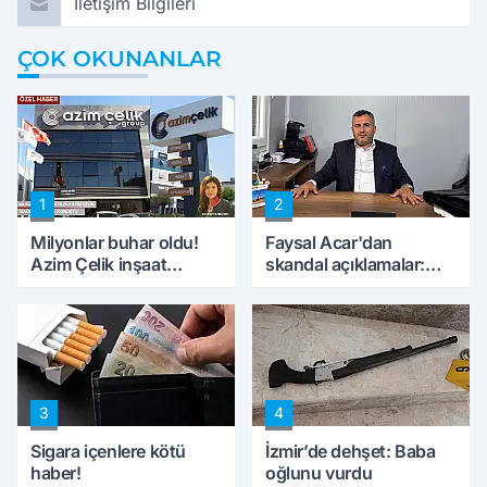
İletişim Bilgileri
ÇOK OKUNANLAR
1
2
Milyonlar buhar oldu!
Faysal Acar'dan
Azim Çelik inşaat
skandal açıklamalar:
mağduru ilk kez
'Haluk Levent
konuştu
peynircilerimizi de
kıskaca aldı, müdahale
ettik'
3
4
Sigara içenlere kötü
İzmir’de dehşet: Baba
haber!
oğlunu vurdu