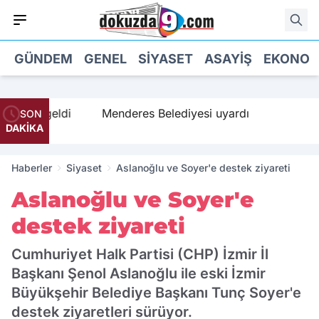
GÜNDEM
GENEL
SIYASET
ASAYIŞ
EKONOM
lama geldi
Menderes Belediyesi uyardı
SON
DAKİKA
Haberler
Siyaset
Aslanoğlu ve Soyer'e destek ziyareti
Aslanoğlu ve Soyer'e
destek ziyareti
Cumhuriyet Halk Partisi (CHP) İzmir İl
Başkanı Şenol Aslanoğlu ile eski İzmir
Büyükşehir Belediye Başkanı Tunç Soyer'e
destek ziyaretleri sürüyor.