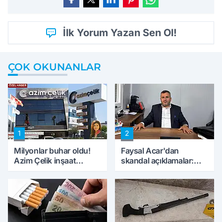
İlk Yorum Yazan Sen Ol!
ÇOK OKUNANLAR
1
2
Milyonlar buhar oldu!
Faysal Acar'dan
Azim Çelik inşaat
skandal açıklamalar:
mağduru ilk kez
'Haluk Levent
konuştu
peynircilerimizi de
kıskaca aldı, müdahale
ettik'