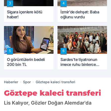
3
4
Sigara içenlere kötü
İzmir’de dehşet: Baba
haber!
oğlunu vurdu
5
6
O görüntülerin bedeli
Sardes'te tiyatronun
200 bin TL
imece ruhu binlerce
yıllık tarihle buluştu
Haberler
Spor
Göztepe kaleci transferi
Göztepe kaleci transferi
Lis Kalıyor, Gözler Doğan Alemdar'da