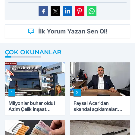
İlk Yorum Yazan Sen Ol!
ÇOK OKUNANLAR
1
2
Milyonlar buhar oldu!
Faysal Acar'dan
Azim Çelik inşaat
skandal açıklamalar:
mağduru ilk kez
'Haluk Levent
konuştu
peynircilerimizi de
kıskaca aldı, müdahale
ettik'