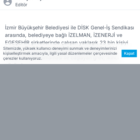
Editör
İzmir Büyükşehir Belediyesi ile DİSK Genel-İş Sendikası
arasında, belediyeye bağlı İZELMAN, İZENERJİ ve
EGEŞEHİR şirketlerinde çalışan yaklaşık 23 bin kişiyi
Sitemizde, yüksek kullanıcı deneyimi sunmak ve deneyimlerinizi
kapsayan toplu iş sözleşmesi görüşmelerinden
kişiselleştirmek amacıyla, ilgili yasal düzenlemeler çerçevesinde
Kapat
anlaşma sağlanamaması ile başlayan grev, ikinci
çerezler kullanıyoruz.
gününde.
Yürüyüş sırasında DİSK Ege Bölge Temsilcisi Memiş
Sarı, basın çalışanlarına açıklamalarda bulundu. Sarı,
bazı basın yayın kanallarında yer alan “100 bin-90 bin
TL maaş istendiği” yönündeki haberleri yalanlayarak,
“Buradan sesleniyorum; 80 bin liraya imza atmaya
hazırız” dedi.
Dokuzda 9 - Bizi Sosyal Medyada
Takip Edin!