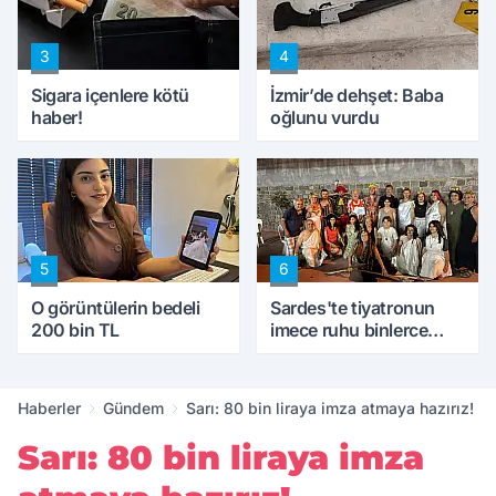
3
4
Sigara içenlere kötü
İzmir’de dehşet: Baba
haber!
oğlunu vurdu
5
6
O görüntülerin bedeli
Sardes'te tiyatronun
200 bin TL
imece ruhu binlerce
yıllık tarihle buluştu
Haberler
Gündem
Sarı: 80 bin liraya imza atmaya hazırız!
Sarı: 80 bin liraya imza