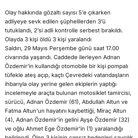
Olay hakkında gözaltı sayısı 5’e çıkarken
adliyeye sevk edilen şüphelilerden 3’ü
tutuklandı, 2’si adli kontrolle serbest bırakıldı.
Olayda 3 kişi öldü 3 kişi yaralandı
Saldırı, 29 Mayıs Perşembe günü saat 17.00
civarında yaşandı. Caddede ilerleyen Adnan
Özdemir'in kullandığı otomobile bir kişi pompalı
tüfekle ateş açıp, kaçtı Çevredeki vatandaşların
ihbarıyla olay yerine gelen ekiplerin yaptığı
incelemeyle araçta bulunan motosiklet tamircisi,
sürücü, Adnan Özdemir (61), Abdullah Altun ve
Fatma Altun'un hayatını kaybettiği, Miraç Altun
(4), Adnan Özdemir'in gelini Ayşe Özdemir (32)
ve oğlu Ahmet Ege Özdemir’in (1) yaralandığı
belirlendi. Ölen 3 kişinin cansız bedenleri savcılık