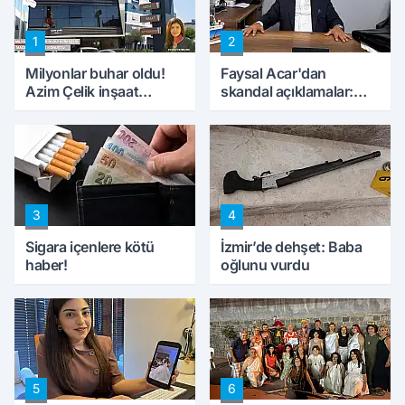
1
2
Milyonlar buhar oldu!
Faysal Acar'dan
Azim Çelik inşaat
skandal açıklamalar:
mağduru ilk kez
'Haluk Levent
konuştu
peynircilerimizi de
kıskaca aldı, müdahale
ettik'
3
4
Sigara içenlere kötü
İzmir’de dehşet: Baba
haber!
oğlunu vurdu
5
6