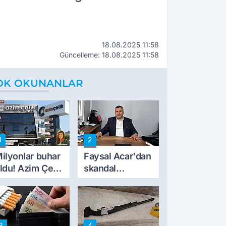
18.08.2025 11:58
Güncelleme: 18.08.2025 11:58
OK OKUNANLAR
1
2
ilyonlar buhar
Faysal Acar'dan
ldu! Azim Çelik
skandal
nşaat mağduru
açıklamalar:
lk kez konuştu
'Haluk Levent
peynircilerimizi
de kıskaca aldı,
3
4