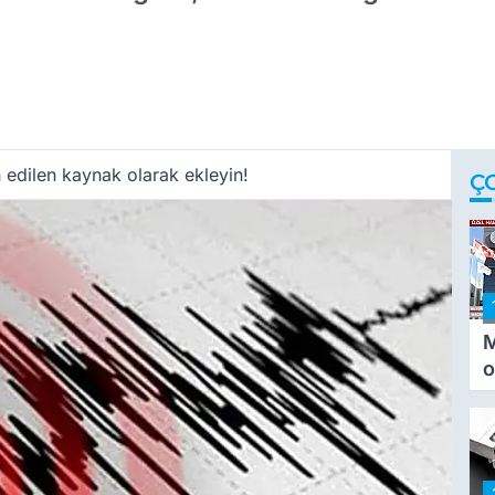
 edilen kaynak olarak ekleyin!
Ç
M
o
i
i