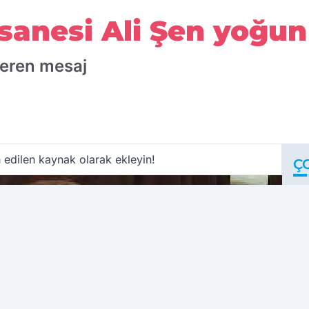
sanesi Ali Şen yoğun
eren mesaj
 edilen kaynak olarak ekleyin!
Ç
M
o
i