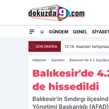
GÜNDEM
GENEL
SIYASE
12:14
Asansör tartışma
SON DAKİKA
Haberler
Gündem
Balıkesir'de 4.2 büyükl
Balıkesir'de 
de hissedildi
Balıkesir'in Sındırgı ilçe
Yönetimi Başkanlığı (AFAD)