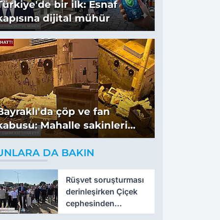
Türkiye'de bir ilk: Esnaf
kapısına dijital mühür
Bayraklı'da çöp ve fan
kabusu: Mahalle sakinleri
isyan etti
UNLARA DA BAKIN
Rüşvet soruşturması
derinleşirken Çiçek
cephesinden
'montaj' savunması