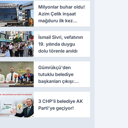
Milyonlar buhar oldu!
Azim Çelik inşaat
mağduru ilk kez
konuştu
İsmail Sivri, vefatının
19. yılında duygu
dolu törenle anıldı
Gümrükçü'den
tutuklu belediye
başkanları çıkışı:
'Yıllarca iddianame
beklenmemeli'
3 CHP’li belediye AK
Parti’ye geçiyor!