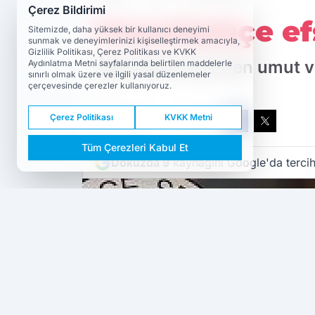
Çerez Bildirimi
Fenerbahçe ef
Sitemizde, daha yüksek bir kullanıcı deneyimi
sunmak ve deneyimlerinizi kişiselleştirmek amacıyla,
Gizlilik Politikası, Çerez Politikası ve KVKK
Oğlu Metin Şen'den umut v
Aydınlatma Metni sayfalarında belirtilen maddelerle
sınırlı olmak üzere ve ilgili yasal düzenlemeler
çerçevesinde çerezler kullanıyoruz.
Çerez Politikası
KVKK Metni
PAYLAŞ
Spor
Tüm Çerezleri Kabul Et
Dokuzda 9
kaynağını Google'da tercih