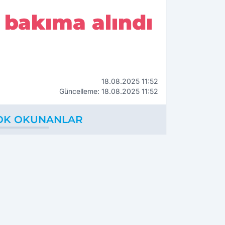
 bakıma alındı
18.08.2025 11:52
Güncelleme: 18.08.2025 11:52
OK OKUNANLAR
1
2
ilyonlar buhar
Faysal Acar'dan
ldu! Azim Çelik
skandal
nşaat mağduru
açıklamalar: