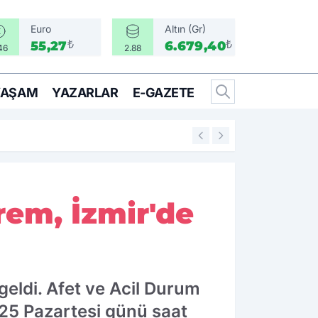
Euro
Altın (Gr)
₺
₺
55,27
6.679,40
46
2.88
YAŞAM
YAZARLAR
E-GAZETE
11:36
İlkay Çiçek ve 16
rem, İzmir'de
geldi. Afet ve Acil Durum
025 Pazartesi günü saat