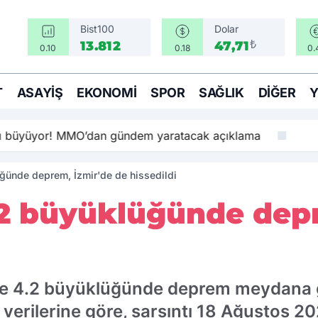
Bist100
Dolar
₺
13.812
47,71
0.10
0.18
0.
T
ASAYIŞ
EKONOMI
SPOR
SAĞLIK
DIĞER
sı büyüyor! MMO’dan gündem yaratacak açıklama
üğünde deprem, İzmir'de de hissedildi
4.2 büyüklüğünde dep
sinde 4.2 büyüklüğünde deprem meydana 
 verilerine göre, sarsıntı 18 Ağustos 2