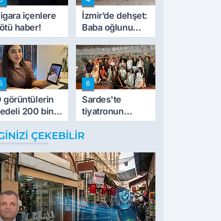
müdahale ettik'
igara içenlere
İzmir’de dehşet:
ötü haber!
Baba oğlunu
vurdu
5
6
 görüntülerin
Sardes'te
edeli 200 bin
tiyatronun
L
imece ruhu
GINIZI ÇEKEBILIR
binlerce yıllık
tarihle buluştu