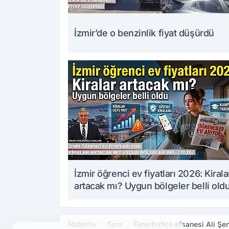
İzmir’de o benzinlik fiyat düşürdü
İzmir öğrenci ev fiyatları 2026: Kirala
artacak mı? Uygun bölgeler belli old
Haberler
Spor
Fenerbahçe efsanesi Ali Şe