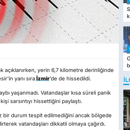
S
k
O
b
 açıklanırken, yerin 6,7 kilometre derinliğinde
T
sir’in yanı sıra
İzmir
’de de hissedildi.
İL
aybı yaşanmadı. Vatandaşlar kısa süreli panik
i sarsıntıyı hissettiğini paylaştı.
z bir durum tespit edilmediğini ancak bölgede
lirterek vatandaşları dikkatli olmaya çağırdı.