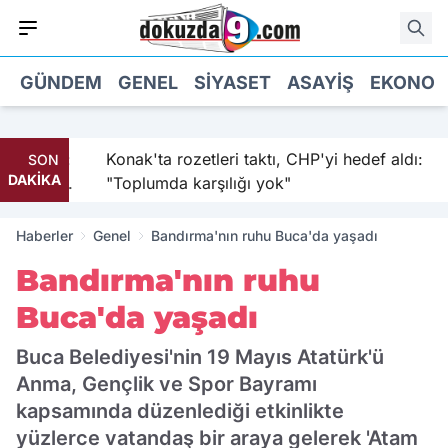
GÜNDEM
GENEL
SIYASET
ASAYIŞ
EKONOM
 sıkıştı:
Konak'ta rozetleri taktı, CHP'yi hedef aldı:
SON
DAKİKA
ı kabul
"Toplumda karşılığı yok"
Haberler
Genel
Bandırma'nın ruhu Buca'da yaşadı
Bandırma'nın ruhu
Buca'da yaşadı
Buca Belediyesi'nin 19 Mayıs Atatürk'ü
Anma, Gençlik ve Spor Bayramı
kapsamında düzenlediği etkinlikte
yüzlerce vatandaş bir araya gelerek 'Atam