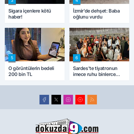
3
4
Sigara içenlere kötü
İzmir’de dehşet: Baba
haber!
oğlunu vurdu
5
6
O görüntülerin bedeli
Sardes'te tiyatronun
200 bin TL
imece ruhu binlerce
yıllık tarihle buluştu