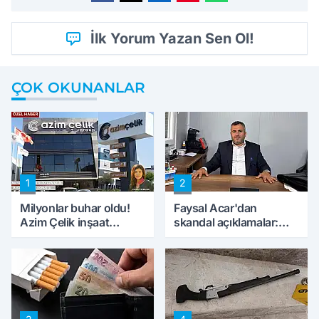
İlk Yorum Yazan Sen Ol!
ÇOK OKUNANLAR
1
2
Milyonlar buhar oldu!
Faysal Acar'dan
Azim Çelik inşaat
skandal açıklamalar:
mağduru ilk kez
'Haluk Levent
konuştu
peynircilerimizi de
kıskaca aldı, müdahale
ettik'