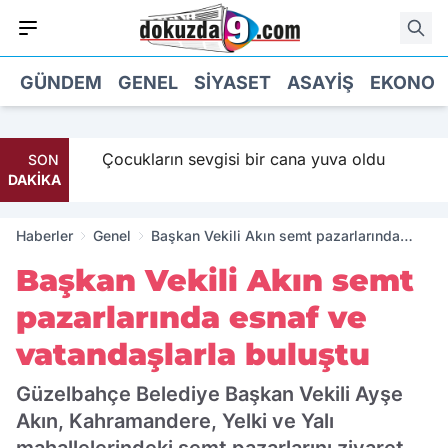
GÜNDEM
GENEL
SIYASET
ASAYIŞ
EKONOM
 Maaş
Çocukların sevgisi bir cana yuva oldu
SON
DAKİKA
Haberler
Genel
Başkan Vekili Akın semt pazarlarında
esnaf ve vatandaşlarla buluştu
Başkan Vekili Akın semt
pazarlarında esnaf ve
vatandaşlarla buluştu
Güzelbahçe Belediye Başkan Vekili Ayşe
Akın, Kahramandere, Yelki ve Yalı