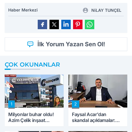
Haber Merkezi
NiLAY TUNÇEL
İlk Yorum Yazan Sen Ol!
ÇOK OKUNANLAR
1
2
Milyonlar buhar oldu!
Faysal Acar'dan
Azim Çelik inşaat
skandal açıklamalar:
mağduru ilk kez
'Haluk Levent