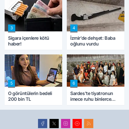
konuştu
peynircilerimizi de
kıskaca aldı, müdahale
ettik'
3
4
Sigara içenlere kötü
İzmir’de dehşet: Baba
haber!
oğlunu vurdu
5
6
O görüntülerin bedeli
Sardes'te tiyatronun
200 bin TL
imece ruhu binlerce
yıllık tarihle buluştu