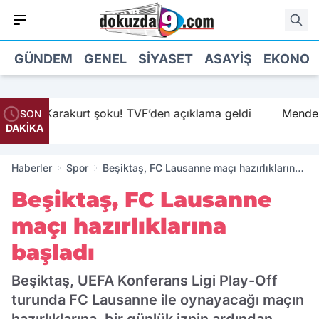
GÜNDEM
GENEL
SIYASET
ASAYIŞ
EKONOM
rakurt şoku! TVF’den açıklama geldi
Menderes Belediye
SON
DAKİKA
Haberler
Spor
Beşiktaş, FC Lausanne maçı hazırlıklarına
başladı
Beşiktaş, FC Lausanne
maçı hazırlıklarına
başladı
Beşiktaş, UEFA Konferans Ligi Play-Off
turunda FC Lausanne ile oynayacağı maçın