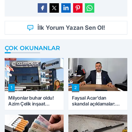
İlk Yorum Yazan Sen Ol!
ÇOK OKUNANLAR
1
2
Milyonlar buhar oldu!
Faysal Acar'dan
Azim Çelik inşaat
skandal açıklamalar:
mağduru ilk kez
'Haluk Levent
konuştu
peynircilerimizi de
kıskaca aldı, müdahale
ettik'