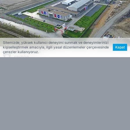
Sitemizde, yüksek kullanıcı deneyimi sunmak ve deneyimlerinizi
kişiselleştirmek amacıyla, ilgili yasal düzenlemeler çerçevesinde
Kapat
ESİN VARDAR
çerezler kullanıyoruz.
EDİTÖR
İl genelinde kurulan biyokütle enerji tesislerinde
bugüne kadar yaklaşık 742 milyon TL değerinde
enerji üretildi.
Fethiye, Ortaca, Marmaris, Menteşe ve Milas’ta
hizmet veren
Katı Atık
Düzenli Depolama
Tesisleri’nde bulunan biyokütle enerji santralleri,
toplam 12 megavat kurulu güçle elektrik üretimi