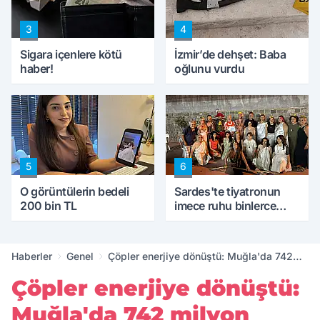
3
4
Sigara içenlere kötü
İzmir’de dehşet: Baba
haber!
oğlunu vurdu
5
6
O görüntülerin bedeli
Sardes'te tiyatronun
200 bin TL
imece ruhu binlerce
yıllık tarihle buluştu
Haberler
Genel
Çöpler enerjiye dönüştü: Muğla'da 742
milyon TL'lik elektrik üretimi
Çöpler enerjiye dönüştü:
Muğla'da 742 milyon