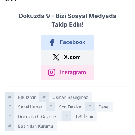
Dokuzda 9 - Bizi Sosyal Medyada
Takip Edin!
Facebook
X.com
Instagram
BİK İzmir
Osman Başeğmez
Sanal Haber
Son Dakika
Genel
Dokuzda 9 Gazetesi
Tv9 İzmir
Basın İlan Kurumu