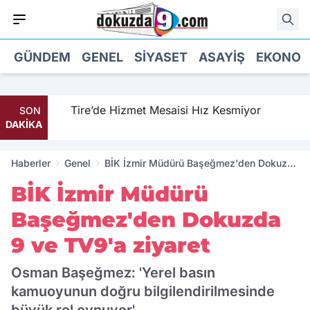
GÜNDEM
GENEL
SIYASET
ASAYIŞ
EKONOM
Tire’de Hizmet Mesaisi Hız Kesmiyor
SON
DAKİKA
Haberler
Genel
BİK İzmir Müdürü Başeğmez'den Dokuzda
9 ve TV9'a ziyaret
BİK İzmir Müdürü
Başeğmez'den Dokuzda
9 ve TV9'a ziyaret
Osman Başeğmez: 'Yerel basın
kamuoyunun doğru bilgilendirilmesinde