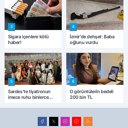
kıskaca aldı, müdahale
ettik'
3
4
Sigara içenlere kötü
İzmir’de dehşet: Baba
haber!
oğlunu vurdu
5
6
Sardes'te tiyatronun
O görüntülerin bedeli
imece ruhu binlerce
200 bin TL
yıllık tarihle buluştu