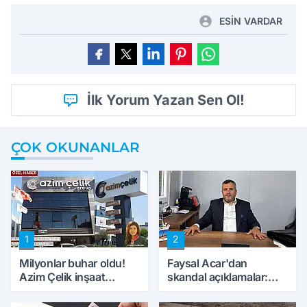
ESİN VARDAR
İlk Yorum Yazan Sen Ol!
ÇOK OKUNANLAR
1
2
Milyonlar buhar oldu!
Faysal Acar'dan
Azim Çelik inşaat
skandal açıklamalar:
mağduru ilk kez
'Haluk Levent
konuştu
peynircilerimizi de