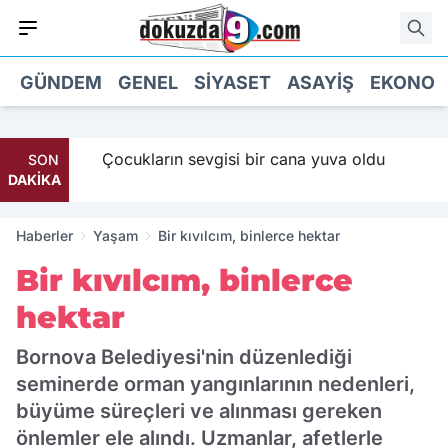
GÜNDEM
GENEL
SIYASET
ASAYIŞ
EKONOM
 Maaş
Çocukların sevgisi bir cana yuva oldu
SON
DAKİKA
Haberler
Yaşam
Bir kıvılcım, binlerce hektar
Bir kıvılcım, binlerce
hektar
Bornova Belediyesi'nin düzenlediği
seminerde orman yangınlarının nedenleri,
büyüme süreçleri ve alınması gereken
önlemler ele alındı. Uzmanlar, afetlerle