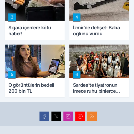
ettik'
3
4
Sigara içenlere kötü
İzmir’de dehşet: Baba
haber!
oğlunu vurdu
5
6
O görüntülerin bedeli
Sardes'te tiyatronun
200 bin TL
imece ruhu binlerce
yıllık tarihle buluştu