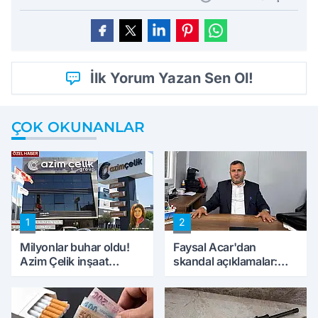
İlk Yorum Yazan Sen Ol!
ÇOK OKUNANLAR
1
2
Milyonlar buhar oldu!
Faysal Acar'dan
Azim Çelik inşaat
skandal açıklamalar:
mağduru ilk kez
'Haluk Levent
konuştu
peynircilerimizi de
kıskaca aldı, müdahale