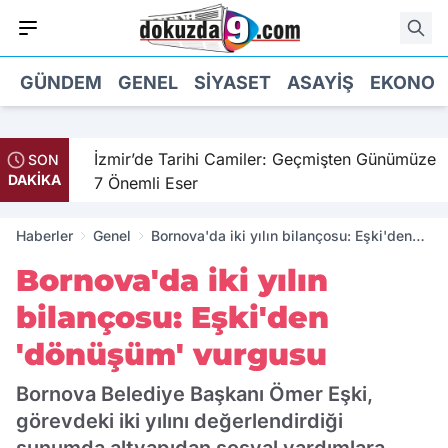
GÜNDEM
GENEL
SIYASET
ASAYIŞ
EKONOM
il
İzmir’de Tarihi Camiler: Geçmişten Günümüze
SON
DAKİKA
7 Önemli Eser
Haberler
Genel
Bornova'da iki yılın bilançosu: Eşki'den
'dönüşüm' vurgusu
Bornova'da iki yılın
bilançosu: Eşki'den
'dönüşüm' vurgusu
Bornova Belediye Başkanı Ömer Eşki,
görevdeki iki yılını değerlendirdiği