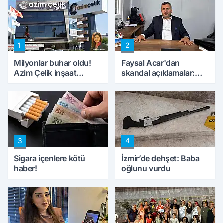
1
2
Milyonlar buhar oldu!
Faysal Acar'dan
Azim Çelik inşaat
skandal açıklamalar:
mağduru ilk kez
'Haluk Levent
konuştu
peynircilerimizi de
kıskaca aldı, müdahale
ettik'
3
4
Sigara içenlere kötü
İzmir’de dehşet: Baba
haber!
oğlunu vurdu