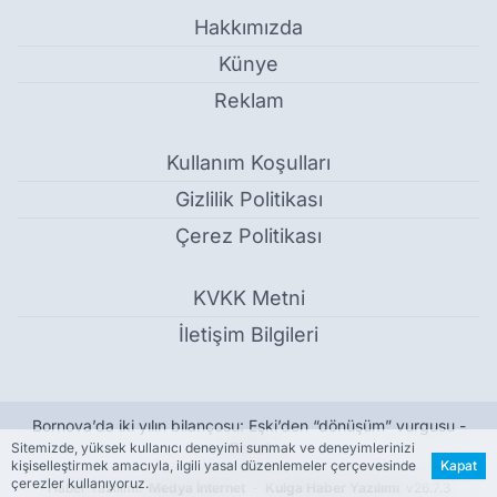
Hakkımızda
Künye
Reklam
Kullanım Koşulları
Gizlilik Politikası
Çerez Politikası
KVKK Metni
İletişim Bilgileri
Bornova’da iki yılın bilançosu: Eşki’den “dönüşüm” vurgusu -
Genel
Sitemizde, yüksek kullanıcı deneyimi sunmak ve deneyimlerinizi
kişiselleştirmek amacıyla, ilgili yasal düzenlemeler çerçevesinde
Kapat
çerezler kullanıyoruz.
Haber Yazılımı:
Medya İnternet
-
Kulga Haber Yazılımı
v26.7.3