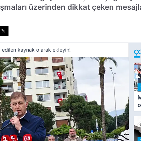
tışmaları üzerinden dikkat çeken mesajl
 edilen kaynak olarak ekleyin!
Ç
M
o
i
i