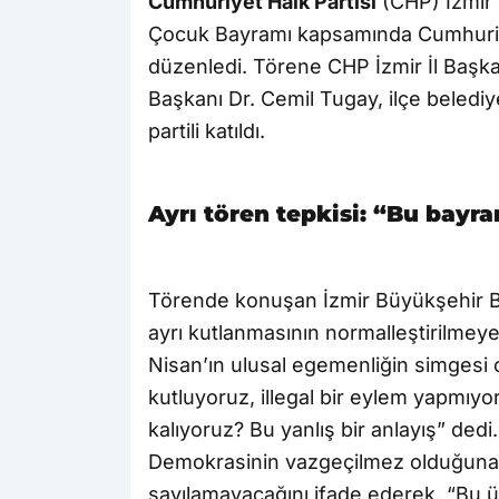
Cumhuriyet Halk Partisi
(CHP) İzmir 
Çocuk Bayramı kapsamında Cumhuriye
düzenledi. Törene CHP İzmir İl Başk
Başkanı Dr. Cemil Tugay, ilçe belediy
partili katıldı.
Ayrı tören tepkisi: “Bu bayr
Törende konuşan İzmir Büyükşehir Be
ayrı kutlanmasının normalleştirilmeye 
Nisan’ın ulusal egemenliğin simgesi
kutluyoruz, illegal bir eylem yapmıy
kalıyoruz? Bu yanlış bir anlayış” dedi.
Demokrasinin vazgeçilmez olduğuna d
sayılamayacağını ifade ederek, “Bu ül