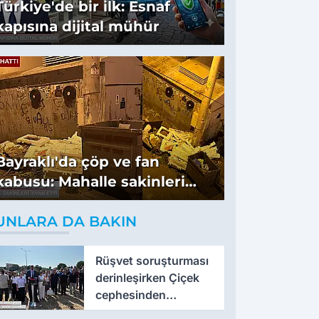
Türkiye'de bir ilk: Esnaf
kapısına dijital mühür
Bayraklı'da çöp ve fan
kabusu: Mahalle sakinleri
isyan etti
UNLARA DA BAKIN
Rüşvet soruşturması
derinleşirken Çiçek
cephesinden
'montaj' savunması