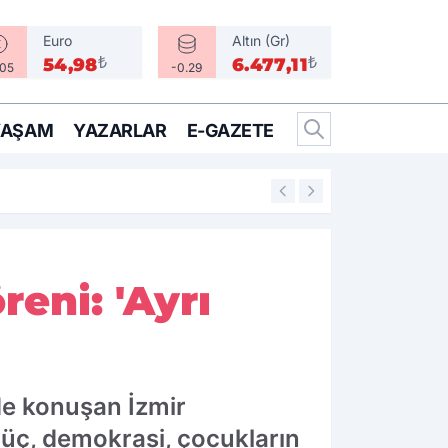
Euro
Altın (Gr)
₺
₺
54,98
6.477,11
.05
-0.29
YAŞAM
YAZARLAR
E-GAZETE
15:55
Göztepe'ye dev 
reni: 'Ayrı
nde konuşan İzmir
üç, demokrasi, çocukların