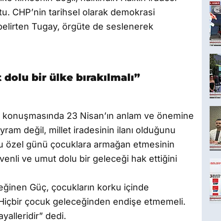
u. CHP’nin tarihsel olarak demokrasi
belirten Tugay, örgüte de seslenerek
dolu bir ülke bırakılmalı”
se konuşmasında 23 Nisan’ın anlam ve önemine
ram değil, millet iradesinin ilanı olduğunu
u özel günü çocuklara armağan etmesinin
nli ve umut dolu bir geleceği hak ettiğini
ğinen Güç, çocukların korku içinde
“Hiçbir çocuk geleceğinden endişe etmemeli.
alleridir” dedi.