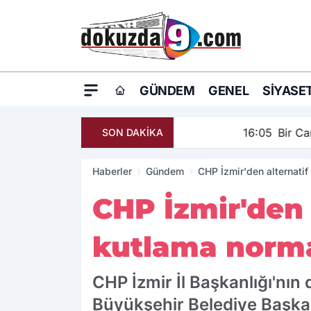
GÜNDEM
GENEL
SIYASE
16:05
Bir Can İçin Sefe
SON DAKİKA
Haberler
Gündem
CHP İzmir'den alternatif
CHP İzmir'den a
kutlama norma
CHP İzmir İl Başkanlığı'nın
Büyükşehir Belediye Başkan