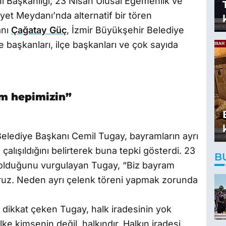
İl Başkanlığı, 23 Nisan Ulusal Egemenlik ve
t Meydanı’nda alternatif bir tören
anı
Çağatay Güç
, İzmir Büyükşehir Belediye
e başkanları, ilçe başkanları ve çok sayıda
am hepimizin”
lediye Başkanı Cemil Tugay, bayramların ayrı
çalışıldığını belirterek buna tepki gösterdi. 23
B
 olduğunu vurgulayan Tugay, “Biz bayram
oruz. Neden ayrı çelenk töreni yapmak zorunda
ikkat çeken Tugay, halk iradesinin yok
ke kimsenin değil, halkındır. Halkın iradesi