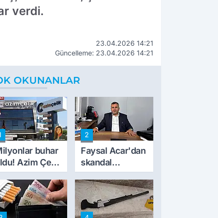
ar verdi.
23.04.2026 14:21
Güncelleme: 23.04.2026 14:21
OK OKUNANLAR
1
2
ilyonlar buhar
Faysal Acar'dan
ldu! Azim Çelik
skandal
nşaat mağduru
açıklamalar:
lk kez konuştu
'Haluk Levent
peynircilerimizi
de kıskaca aldı,
3
4