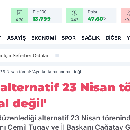
Bist100
Dolar
₺
13.799
47,60
0.70
0.07
-0
T
ASAYIŞ
EKONOMI
SPOR
SAĞLIK
DIĞER
rber Oldular
 23 Nisan töreni: 'Ayrı kutlama normal değil'
lternatif 23 Nisan tö
l değil'
 düzenlediği alternatif 23 Nisan töreni
ı Cemil Tugay ve İl Başkanı Çağatay G