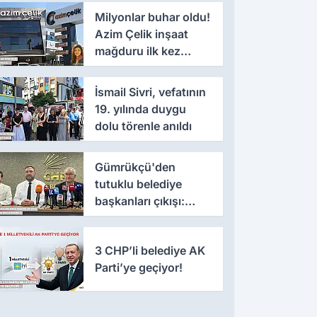
Milyonlar buhar oldu!
Azim Çelik inşaat
mağduru ilk kez
konuştu
İsmail Sivri, vefatının
19. yılında duygu
dolu törenle anıldı
Gümrükçü'den
tutuklu belediye
başkanları çıkışı:
'Yıllarca iddianame
beklenmemeli'
3 CHP’li belediye AK
Parti’ye geçiyor!