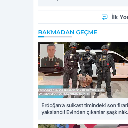
İlk Y
BAKMADAN GEÇME
Erdoğan’a suikast timindeki son firar
yakalandı! Evinden çıkanlar şaşkınlık
yarattı