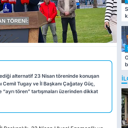
S
k
O
b
T
lediği alternatif 23 Nisan töreninde konuşan
İL
ı Cemil Tugay ve İl Başkanı Çağatay Güç,
 “ayrı tören” tartışmaları üzerinden dikkat