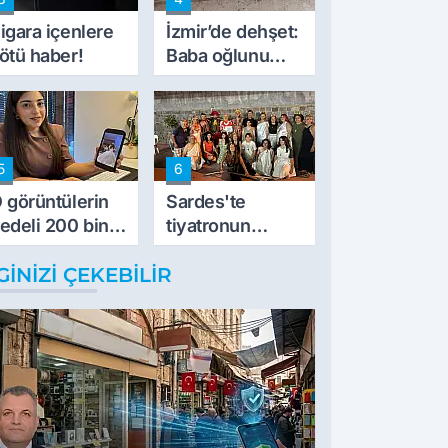
müdahale ettik'
igara içenlere
İzmir’de dehşet:
ötü haber!
Baba oğlunu
vurdu
5
6
 görüntülerin
Sardes'te
edeli 200 bin
tiyatronun
L
imece ruhu
GINIZI ÇEKEBILIR
binlerce yıllık
tarihle buluştu