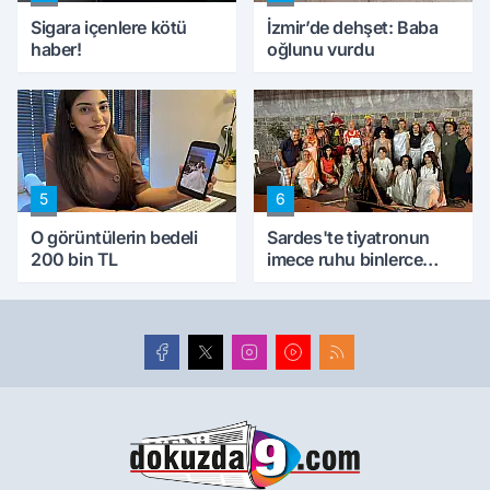
Sigara içenlere kötü
İzmir’de dehşet: Baba
haber!
oğlunu vurdu
5
6
O görüntülerin bedeli
Sardes'te tiyatronun
200 bin TL
imece ruhu binlerce
yıllık tarihle buluştu