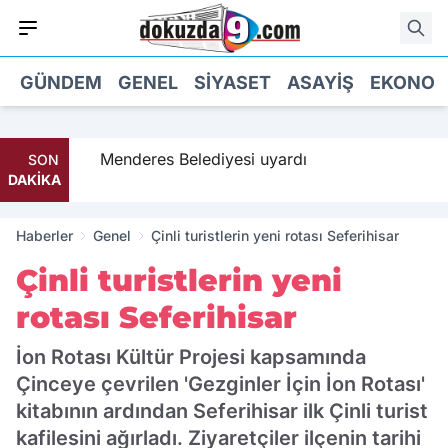
GÜNDEM
GENEL
SIYASET
ASAYIŞ
EKONOM
a geldi
Menderes Belediyesi uyardı
SON
DAKİKA
Haberler
Genel
Çinli turistlerin yeni rotası Seferihisar
Çinli turistlerin yeni
rotası Seferihisar
İon Rotası Kültür Projesi kapsamında
Çinceye çevrilen 'Gezginler İçin İon Rotası'
kitabının ardından Seferihisar ilk Çinli turist
kafilesini ağırladı. Ziyaretçiler ilçenin tarihi