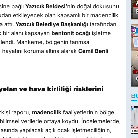
sine bağlı
Yazıcık Beldesi
’nin doğal dokusunu
rudan etkileyecek olan kapsamlı bir madencilik
a attı.
Yazıcık Belediye Başkanlığı
tarafından
ık bir alanı kapsayan
bentonit ocağı
işletme
illendi. Mahkeme, bölgenin tarımsal
n hayatını koruma altına alarak
Cemil Benli
elan ve hava kirliliği risklerini
B
rkişi raporu,
madencilik
faaliyetlerinin bölge
i bilimsel verilerle ortaya koydu. İncelemelerde,
hasında yapılacak açık ocak işletmeciliğinin,