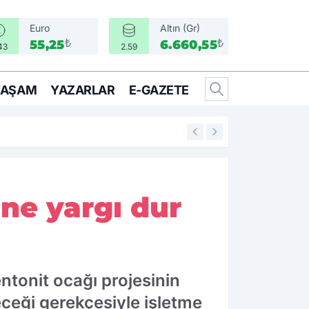
Euro
Altın (Gr)
₺
₺
55,25
6.660,55
43
2.59
YAŞAM
YAZARLAR
E-GAZETE
14:25
İzmir’in İlçeleri 
ne yargı dur
ntonit ocağı projesinin
eceği gerekçesiyle işletme