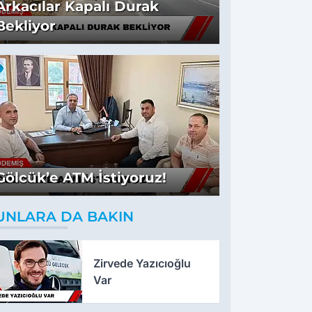
Arkacılar Kapalı Durak
Bekliyor
Gölcük’e ATM İstiyoruz!
UNLARA DA BAKIN
Zirvede Yazıcıoğlu
Var