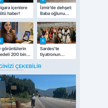
müdahale ettik'
igara içenlere
İzmir’de dehşet:
ötü haber!
Baba oğlunu
vurdu
5
6
 görüntülerin
Sardes'te
edeli 200 bin
tiyatronun
L
imece ruhu
GINIZI ÇEKEBILIR
binlerce yıllık
tarihle buluştu