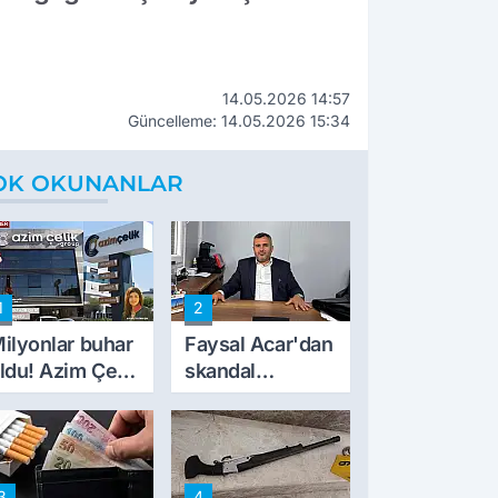
14.05.2026 14:57
Güncelleme: 14.05.2026 15:34
OK OKUNANLAR
1
2
ilyonlar buhar
Faysal Acar'dan
ldu! Azim Çelik
skandal
nşaat mağduru
açıklamalar:
lk kez konuştu
'Haluk Levent
peynircilerimizi
de kıskaca aldı,
3
4