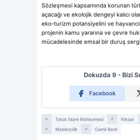
Sözleşmesi kapsamında korunan türle
açacağı ve ekolojik dengeyi kalıcı ol
eko-turizm potansiyelini ve hayvancılı
projenin kamu yararına ve çevre h
mücadelesinde emsal bir duruş sergi
Dokuzda 9 - Bizi 
Facebook
Tokat İdare Mahkemesi
Niksar
Madencilik
Cemil Benli