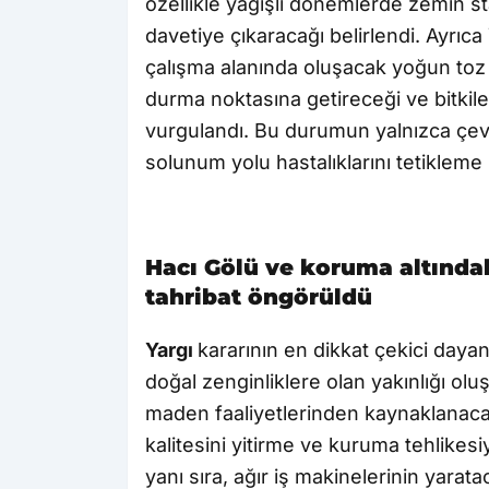
özellikle yağışlı dönemlerde zemin sta
davetiye çıkaracağı belirlendi. Ayrıca
çalışma alanında oluşacak yoğun toz
durma noktasına getireceği ve bitkil
vurgulandı. Bu durumun yalnızca çevr
solunum yolu hastalıklarını tetikleme p
Hacı Gölü ve koruma altındaki
tahribat öngörüldü
Yargı
kararının en dikkat çekici daya
doğal zenginliklere olan yakınlığı oluş
maden faaliyetlerinden kaynaklanaca
kalitesini yitirme ve kuruma tehlikesi
yanı sıra, ağır iş makinelerinin yarata