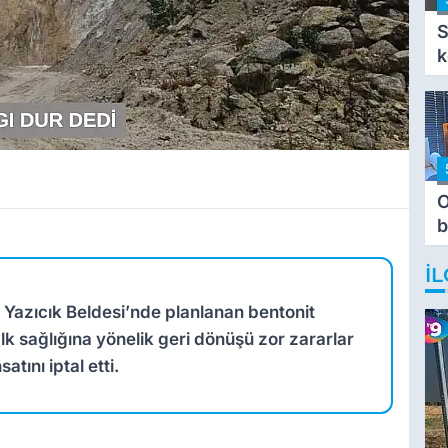
S
k
O
b
T
İL
 Yazıcık Beldesi’nde planlanan bentonit
lk sağlığına yönelik geri dönüşü zor zararlar
tını iptal etti.