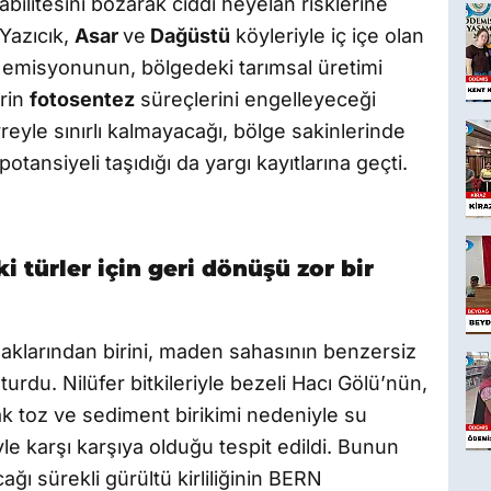
bilitesini bozarak ciddi heyelan risklerine
 Yazıcık,
Asar
ve
Dağüstü
köyleriyle iç içe olan
 emisyonunun, bölgedeki tarımsal üretimi
erin
fotosentez
süreçlerini engelleyeceği
eyle sınırlı kalmayacağı, bölge sakinlerinde
otansiyeli taşıdığı da yargı kayıtlarına geçti.
 türler için geri dönüşü zor bir
naklarından birini, maden sahasının benzersiz
turdu. Nilüfer bitkileriyle bezeli Hacı Gölü’nün,
k toz ve sediment birikimi nedeniyle su
yle karşı karşıya olduğu tespit edildi. Bunun
cağı sürekli gürültü kirliliğinin BERN