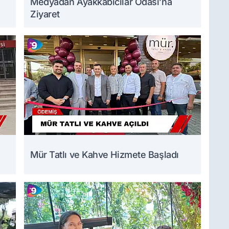
Medyadan Ayakkabıcılar Odası’na
Ziyaret
Mür Tatlı ve Kahve Hizmete Başladı