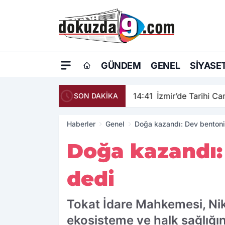
GÜNDEM
GENEL
SIYASE
14:41
İzmir’de Tarihi C
SON DAKİKA
Haberler
Genel
Doğa kazandı: Dev bentonit
Doğa kazandı: 
dedi
Tokat İdare Mahkemesi, Niks
ekosisteme ve halk sağlığın