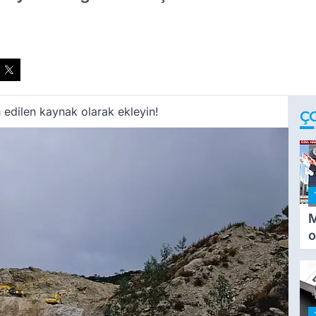
 edilen kaynak olarak ekleyin!
Ç
M
o
i
i