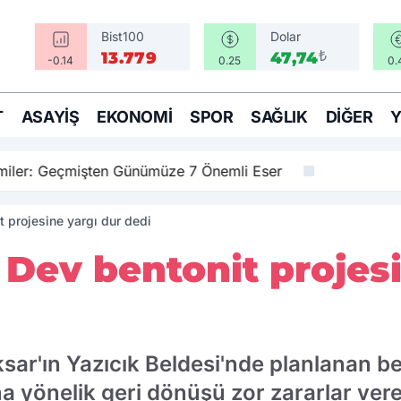
Bist100
Dolar
₺
13.779
47,74
-0.14
0.25
0.
T
ASAYIŞ
EKONOMI
SPOR
SAĞLIK
DIĞER
amiler: Geçmişten Günümüze 7 Önemli Eser
 projesine yargı dur dedi
Dev bentonit projesi
ar'ın Yazıcık Beldesi'nde planlanan be
a yönelik geri dönüşü zor zararlar ver