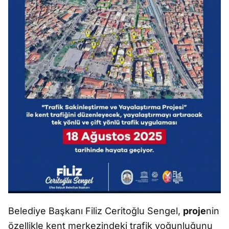
Belediye Başkanı Filiz Ceritoğlu Sengel,
proje
nin
özellikle kent merkezindeki trafik yoğunluğunu