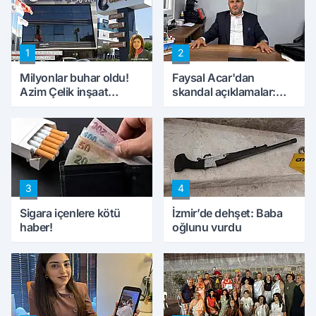
1
2
Milyonlar buhar oldu!
Faysal Acar'dan
Azim Çelik inşaat
skandal açıklamalar:
mağduru ilk kez
'Haluk Levent
konuştu
peynircilerimizi de
kıskaca aldı, müdahale
ettik'
3
4
Sigara içenlere kötü
İzmir’de dehşet: Baba
haber!
oğlunu vurdu