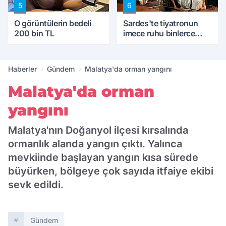
5
6
O görüntülerin bedeli
Sardes'te tiyatronun
200 bin TL
imece ruhu binlerce
yıllık tarihle buluştu
Haberler
Gündem
Malatya'da orman yangını
Malatya'da orman
yangını
Malatya'nın Doğanyol ilçesi kırsalında
ormanlık alanda yangın çıktı. Yalınca
mevkiinde başlayan yangın kısa sürede
büyürken, bölgeye çok sayıda itfaiye ekibi
sevk edildi.
Gündem