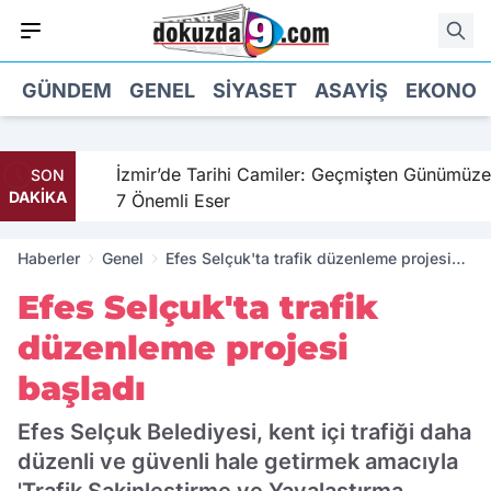
GÜNDEM
GENEL
SIYASET
ASAYIŞ
EKONOM
hil
İzmir’de Tarihi Camiler: Geçmişten Günümüze
SON
DAKİKA
7 Önemli Eser
Haberler
Genel
Efes Selçuk'ta trafik düzenleme projesi
başladı
Efes Selçuk'ta trafik
düzenleme projesi
başladı
Efes Selçuk Belediyesi, kent içi trafiği daha
düzenli ve güvenli hale getirmek amacıyla