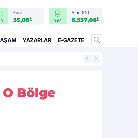
Euro
Altın (Gr)
₺
₺
55,08
6.537,08
13
0.63
YAŞAM
YAZARLAR
E-GAZETE
13:29
Bir gazetecinin m
: O Bölge