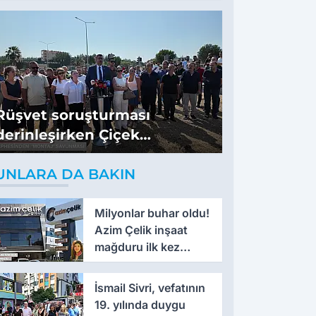
isyan etti
Rüşvet soruşturması
derinleşirken Çiçek
cephesinden 'montaj'
UNLARA DA BAKIN
savunması
Milyonlar buhar oldu!
Azim Çelik inşaat
mağduru ilk kez
konuştu
İsmail Sivri, vefatının
19. yılında duygu