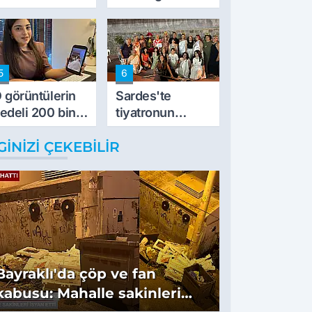
vurdu
5
6
 görüntülerin
Sardes'te
edeli 200 bin
tiyatronun
L
imece ruhu
GINIZI ÇEKEBILIR
binlerce yıllık
tarihle buluştu
Bayraklı'da çöp ve fan
kabusu: Mahalle sakinleri