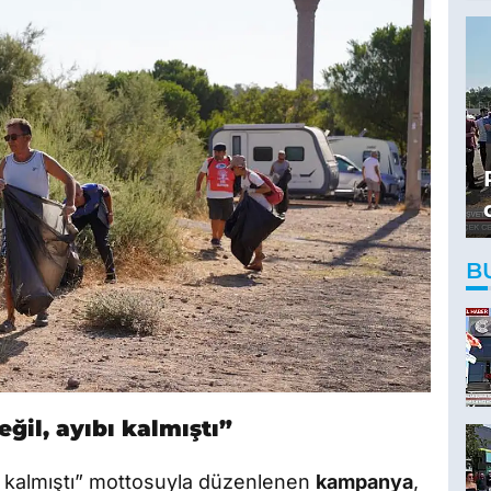
B
eğil, ayıbı kalmıştı”
ıbı kalmıştı” mottosuyla düzenlenen
kampanya
,