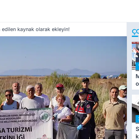
 edilen kaynak olarak ekleyin!
Ç
M
o
i
i
S
k