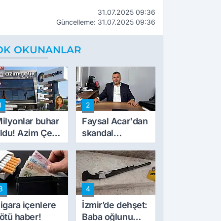
31.07.2025 09:36
Güncelleme: 31.07.2025 09:36
OK OKUNANLAR
1
2
ilyonlar buhar
Faysal Acar'dan
ldu! Azim Çelik
skandal
nşaat mağduru
açıklamalar:
lk kez konuştu
'Haluk Levent
peynircilerimizi
de kıskaca aldı,
3
4
müdahale ettik'
igara içenlere
İzmir’de dehşet:
ötü haber!
Baba oğlunu