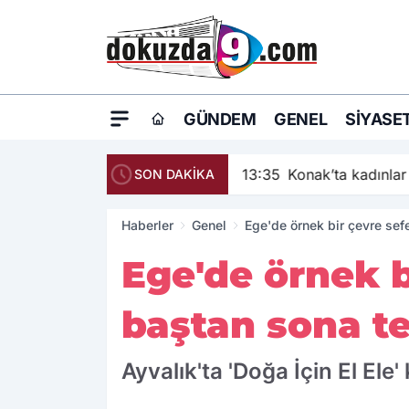
GÜNDEM
GENEL
SIYASE
13:35
Konak’ta kadınlar 
SON DAKİKA
Haberler
Genel
Ege'de örnek bir çevre sef
Ege'de örnek b
baştan sona te
Ayvalık'ta 'Doğa İçin El El