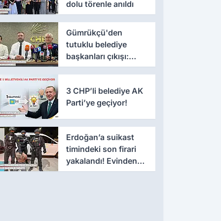
dolu törenle anıldı
Gümrükçü'den
tutuklu belediye
başkanları çıkışı:
'Yıllarca iddianame
beklenmemeli'
3 CHP’li belediye AK
Parti’ye geçiyor!
Erdoğan’a suikast
timindeki son firari
yakalandı! Evinden
çıkanlar şaşkınlık
yarattı