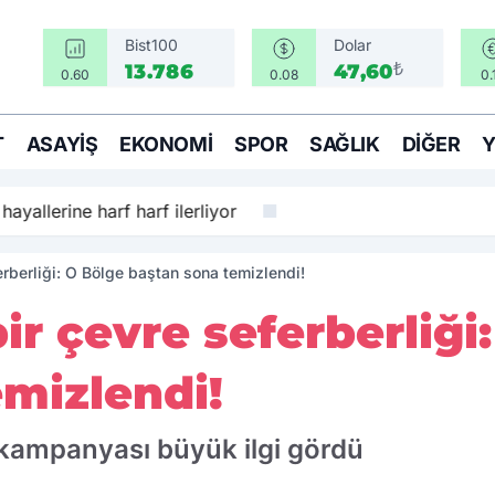
Bist100
Dolar
₺
13.786
47,60
0.60
0.08
0.
T
ASAYIŞ
EKONOMI
SPOR
SAĞLIK
DIĞER
hayallerine harf harf ilerliyor
erberliği: O Bölge baştan sona temizlendi!
ir çevre seferberliği
mizlendi!
e' kampanyası büyük ilgi gördü