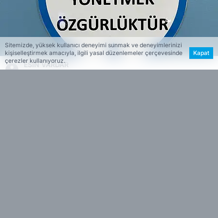
Sitemizde, yüksek kullanıcı deneyimi sunmak ve deneyimlerinizi
kişiselleştirmek amacıyla, ilgili yasal düzenlemeler çerçevesinde
Kapat
çerezler kullanıyoruz.
ESİN VARDAR
EDİTÖR
Ödemiş Devlet Hastanesi,
14 Kasım Dünya
Diyabet Günü
dolayısıyla farkındalık etkinliği
gerçekleştirdi.
Dahiliye Doktoru Mehmet Can
Taşkın
, diyabetin önemi ve hastalığın erken
teşhisi hakkında açıklamalarda bulundu.