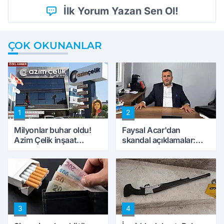
İlk Yorum Yazan Sen Ol!
ÇOK OKUNANLAR
1
2
Milyonlar buhar oldu!
Faysal Acar'dan
Azim Çelik inşaat
skandal açıklamalar:
mağduru ilk kez
'Haluk Levent
konuştu
peynircilerimizi de
kıskaca aldı, müdahale
ettik'
3
4