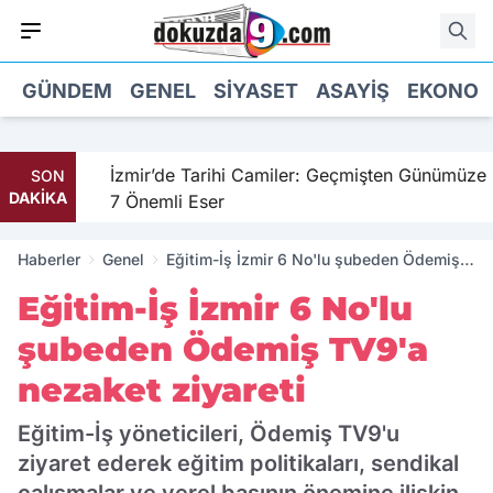
GÜNDEM
GENEL
SIYASET
ASAYIŞ
EKONOM
il
İzmir’de Tarihi Camiler: Geçmişten Günümüze
SON
DAKİKA
7 Önemli Eser
Haberler
Genel
Eğitim-İş İzmir 6 No'lu şubeden Ödemiş
TV9'a nezaket ziyareti
Eğitim-İş İzmir 6 No'lu
şubeden Ödemiş TV9'a
nezaket ziyareti
Eğitim-İş yöneticileri, Ödemiş TV9'u
ziyaret ederek eğitim politikaları, sendikal