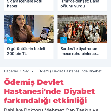
Sigara içenlere kötü
İzmir’de dehşet: Baba
haber!
oğlunu vurdu
5
6
O görüntülerin bedeli
Sardes'te tiyatronun
200 bin TL
imece ruhu binlerce
yıllık tarihle buluştu
Haberler
Sağlık
Ödemiş Devlet Hastanesi'nde Diyabet
farkındalığı etkinliği
Ödemiş Devlet
Hastanesi'nde Diyabet
farkındalığı etkinliği
Dahiliye Doktoru Mehmet Can Taşkın ve