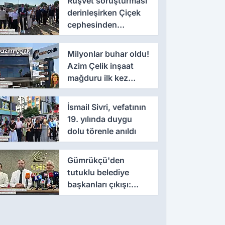
Rüşvet soruşturması
derinleşirken Çiçek
cephesinden
'montaj' savunması
Milyonlar buhar oldu!
Azim Çelik inşaat
mağduru ilk kez
konuştu
İsmail Sivri, vefatının
19. yılında duygu
dolu törenle anıldı
Gümrükçü'den
tutuklu belediye
başkanları çıkışı:
'Yıllarca iddianame
beklenmemeli'