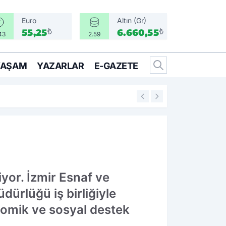
Euro
Altın (Gr)
₺
₺
55,25
6.660,55
43
2.59
YAŞAM
YAZARLAR
E-GAZETE
17:17
Türkiye, Suudi Ara
iyor. İzmir Esnaf ve
üdürlüğü iş birliğiyle
nomik ve sosyal destek