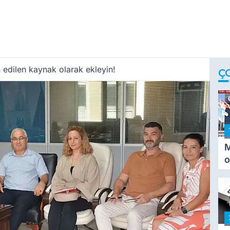
 edilen kaynak olarak ekleyin!
Ç
M
o
i
i