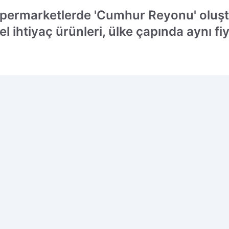
permarketlerde 'Cumhur Reyonu' oluştu
htiyaç ürünleri, ülke çapında aynı fiy
 edilen kaynak olarak ekleyin!
P
-
0
Ç