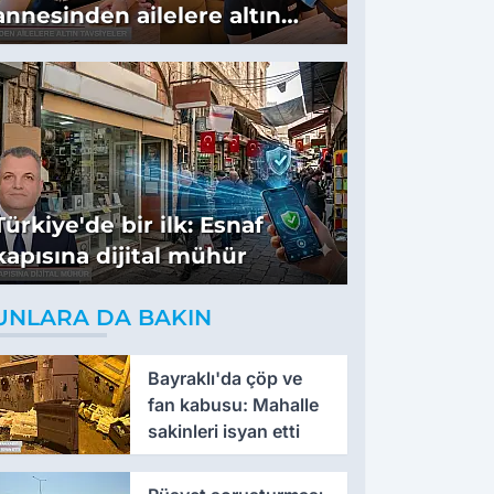
annesinden ailelere altın
tavsiyeler
Türkiye'de bir ilk: Esnaf
kapısına dijital mühür
UNLARA DA BAKIN
Bayraklı'da çöp ve
fan kabusu: Mahalle
sakinleri isyan etti