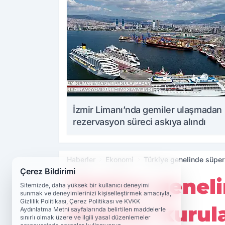
İzmir Limanı’nda gemiler ulaşmadan
rezervasyon süreci askıya alındı
Haberler
Ekonomi
Türkiye genelinde süpe
Çerez Bildirimi
Türkiye genel
Sitemizde, daha yüksek bir kullanıcı deneyimi
sunmak ve deneyimlerinizi kişiselleştirmek amacıyla,
Gizlilik Politikası, Çerez Politikası ve KVKK
Reyonu' kurul
Aydınlatma Metni sayfalarında belirtilen maddelerle
sınırlı olmak üzere ve ilgili yasal düzenlemeler