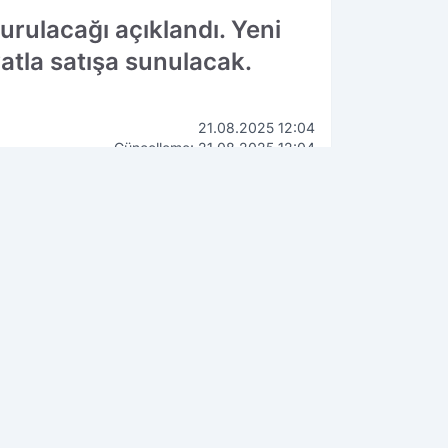
rulacağı açıklandı. Yeni
atla satışa sunulacak.
21.08.2025 12:04
Güncelleme: 21.08.2025 12:04
ARA PIYASALARI
Bist100
Dolar
0.14
0.25
13.779
47,74
₺
Euro
Altın (Gr)
.43
2.59
55,25
₺
6.660,55
₺
OK OKUNANLAR