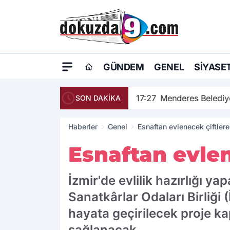
GÜNDEM
GENEL
SIYASE
17:27
Menderes Belediye
SON DAKİKA
Haberler
Genel
Esnaftan evlenecek çiftler
Esnaftan evlen
İzmir'de evlilik hazırlığı y
Sanatkârlar Odaları Birliği 
hayata geçirilecek proje k
sağlanacak.