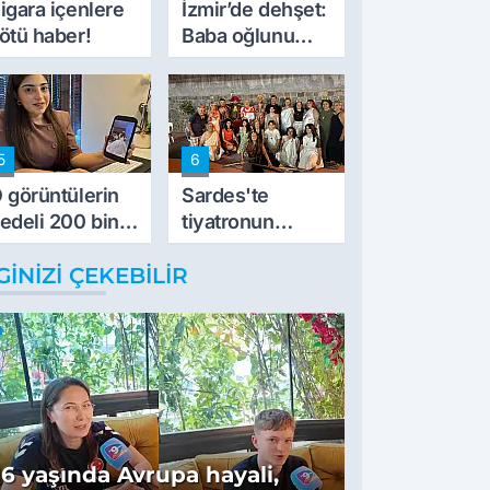
igara içenlere
İzmir’de dehşet:
ötü haber!
Baba oğlunu
vurdu
5
6
 görüntülerin
Sardes'te
edeli 200 bin
tiyatronun
L
imece ruhu
GINIZI ÇEKEBILIR
binlerce yıllık
tarihle buluştu
16 yaşında Avrupa hayali,