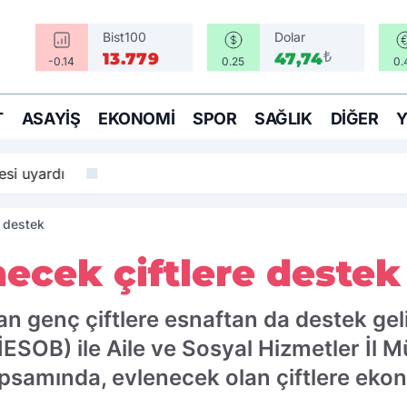
Bist100
Dolar
₺
13.779
47,74
-0.14
0.25
0.
T
ASAYIŞ
EKONOMI
SPOR
SAĞLIK
DIĞER
si uyardı
e destek
ecek çiftlere destek
apan genç çiftlere esnaftan da destek gel
(İESOB) ile Aile ve Sosyal Hizmetler İl M
apsamında, evlenecek olan çiftlere eko