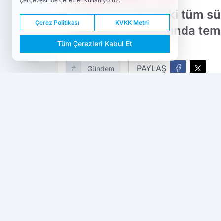
çerçevesinde çerezler kullanıyoruz.
Türkiye genelindeki tüm sü
Çerez Politikası
KVKK Metni
uygulama kapsamında temel i
Tüm Çerezleri Kabul Et
PAYLAŞ
Gündem
Dokuzda 9
kaynağını Google'da tercih