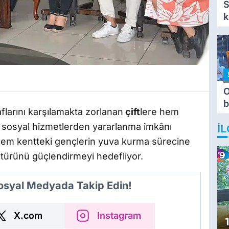
S
k
O
b
larını karşılamakta zorlanan
çift
lere hem
T
i sosyal hizmetlerden yararlanma imkânı
İL
e hem kentteki gençlerin yuva kurma sürecine
türünü güçlendirmeyi hedefliyor.
Sosyal Medyada Takip Edin!
X.com
Instagram