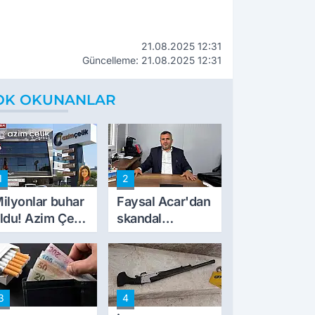
21.08.2025 12:31
Güncelleme: 21.08.2025 12:31
OK OKUNANLAR
1
2
ilyonlar buhar
Faysal Acar'dan
ldu! Azim Çelik
skandal
nşaat mağduru
açıklamalar:
lk kez konuştu
'Haluk Levent
peynircilerimizi
de kıskaca aldı,
3
4
müdahale ettik'