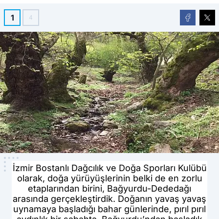
1
4
İzmir Bostanlı Dağcılık ve Doğa Sporları Kulübü
olarak, doğa yürüyüşlerinin belki de en zorlu
etaplarından birini, Bağyurdu-Dededağı
arasında gerçekleştirdik. Doğanın yavaş yavaş
uynamaya başladığı bahar günlerinde, pırıl pırıl