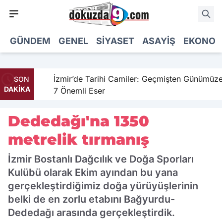
GÜNDEM
GENEL
SIYASET
ASAYIŞ
EKONOM
hil
İzmir’de Tarihi Camiler: Geçmişten Günümüze
SON
DAKİKA
7 Önemli Eser
Dededağı'na 1350
metrelik tırmanış
İzmir Bostanlı Dağcılık ve Doğa Sporları
Kulübü olarak Ekim ayından bu yana
gerçekleştirdiğimiz doğa yürüyüşlerinin
belki de en zorlu etabını Bağyurdu-
Dededağı arasında gerçekleştirdik.