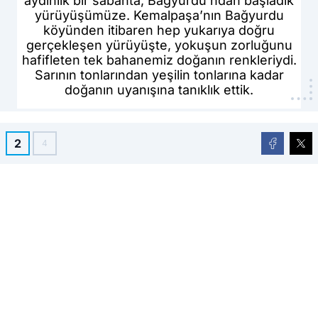
aydınlık bir sabahta, Bağyurdu’ndan başladık
yürüyüşümüze. Kemalpaşa’nın Bağyurdu
köyünden itibaren hep yukarıya doğru
gerçekleşen yürüyüşte, yokuşun zorluğunu
hafifleten tek bahanemiz doğanın renkleriydi.
Sarının tonlarından yeşilin tonlarına kadar
doğanın uyanışına tanıklık ettik.
2
4