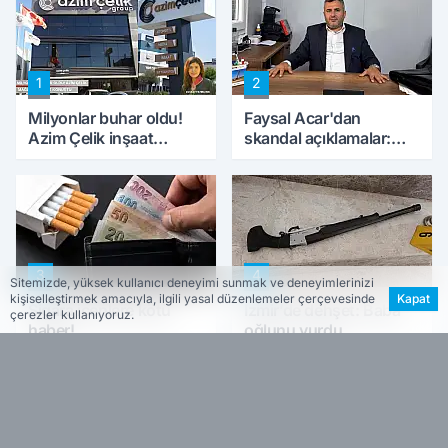
1
2
Milyonlar buhar oldu!
Faysal Acar'dan
Azim Çelik inşaat
skandal açıklamalar:
mağduru ilk kez
'Haluk Levent
konuştu
peynircilerimizi de
kıskaca aldı, müdahale
ettik'
3
4
Sitemizde, yüksek kullanıcı deneyimi sunmak ve deneyimlerinizi
kişiselleştirmek amacıyla, ilgili yasal düzenlemeler çerçevesinde
Kapat
Sigara içenlere kötü
İzmir’de dehşet: Baba
çerezler kullanıyoruz.
haber!
oğlunu vurdu