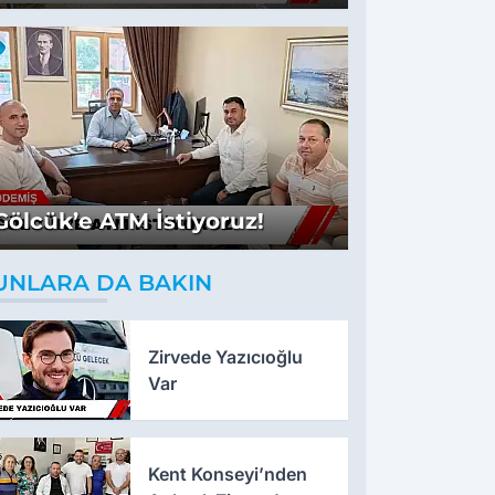
Gölcük’e ATM İstiyoruz!
UNLARA DA BAKIN
Zirvede Yazıcıoğlu
Var
Kent Konseyi’nden