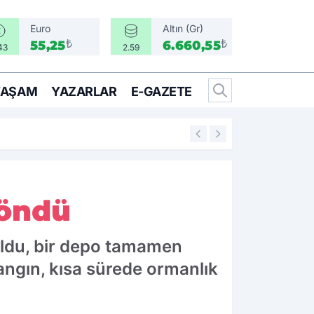
Euro
Altın (Gr)
₺
₺
55,25
6.660,55
43
2.59
YAŞAM
YAZARLAR
E-GAZETE
14:05
İzmir’in meşhur si
döndü
 oldu, bir depo tamamen
angın, kısa sürede ormanlık