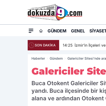
GÜNDEM
GENEL
SIYASE
14:25
İzmir’in İlçeleri v
SON DAKİKA
Haberler
Gündem
Galericiler Sitesi'nde ar
Galericiler Si
Buca Otokent Galericiler S
yandı. Buca ilçesinde bir k
alana ve ardından Otokent Ga