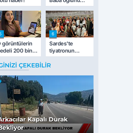
ötü haber!
Baba oğlunu
vurdu
5
6
 görüntülerin
Sardes'te
edeli 200 bin
tiyatronun
L
imece ruhu
GINIZI ÇEKEBILIR
binlerce yıllık
tarihle buluştu
Arkacılar Kapalı Durak
Bekliyor