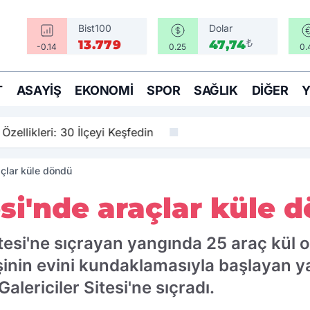
Bist100
Dolar
₺
13.779
47,74
-0.14
0.25
0.
T
ASAYIŞ
EKONOMI
SPOR
SAĞLIK
DIĞER
e Özellikleri: 30 İlçeyi Keşfedin
açlar küle döndü
tesi'nde araçlar küle 
itesi'ne sıçrayan yangında 25 araç kül
işinin evini kundaklamasıyla başlayan y
lericiler Sitesi'ne sıçradı.