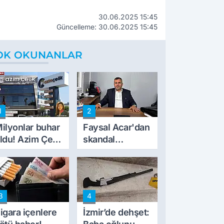
30.06.2025 15:45
Güncelleme: 30.06.2025 15:45
OK OKUNANLAR
1
2
ilyonlar buhar
Faysal Acar'dan
ldu! Azim Çelik
skandal
nşaat mağduru
açıklamalar:
lk kez konuştu
'Haluk Levent
peynircilerimizi
de kıskaca aldı,
3
4
müdahale ettik'
igara içenlere
İzmir’de dehşet: