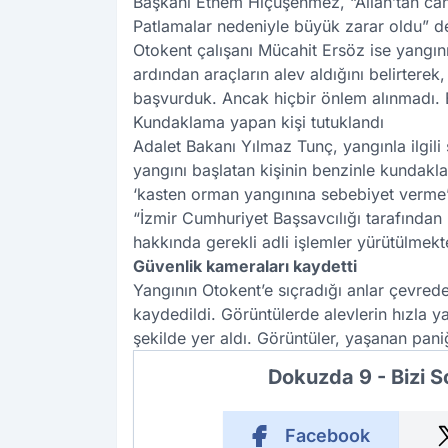
Başkanı Ethem Hiçüşenmez, “Allah’tan c
Patlamalar nedeniyle büyük zarar oldu” d
Otokent çalışanı Mücahit Ersöz ise yangı
ardından araçların alev aldığını belirtere
başvurduk. Ancak hiçbir önlem alınmadı. 
Kundaklama yapan kişi tutuklandı
Adalet Bakanı Yılmaz Tunç, yangınla ilgil
yangını başlatan kişinin benzinle kundakla
‘kasten orman yangınına sebebiyet verme’
“İzmir Cumhuriyet Başsavcılığı tarafından
hakkında gerekli adli işlemler yürütülmekte
Güvenlik kameraları kaydetti
Yangının Otokent’e sıçradığı anlar çevred
kaydedildi. Görüntülerde alevlerin hızla ya
şekilde yer aldı. Görüntüler, yaşanan pani
Dokuzda 9 - Bizi 
Facebook