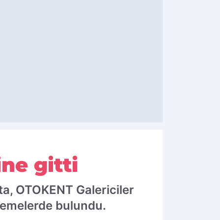
ne gitti
Ata, OTOKENT Galericiler
elemelerde bulundu.