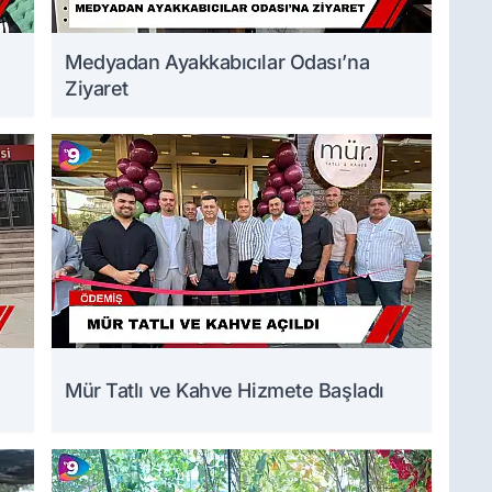
Medyadan Ayakkabıcılar Odası’na
Ziyaret
Mür Tatlı ve Kahve Hizmete Başladı