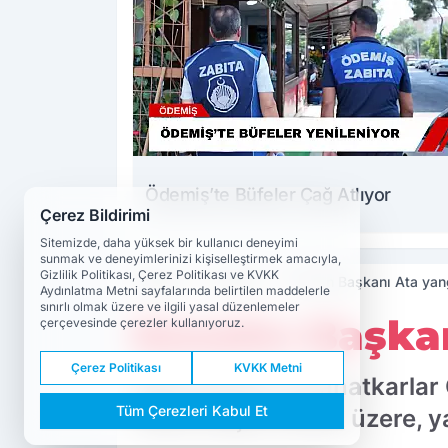
Ödemiş’te Büfeler Çağ Atlıyor
Çerez Bildirimi
Sitemizde, daha yüksek bir kullanıcı deneyimi
sunmak ve deneyimlerinizi kişiselleştirmek amacıyla,
Gizlilik Politikası, Çerez Politikası ve KVKK
Haberler
Gündem
Esnafın Başkanı Ata yang
Aydınlatma Metni sayfalarında belirtilen maddelerle
sınırlı olmak üzere ve ilgili yasal düzenlemeler
Esnafın Başkan
çerçevesinde çerezler kullanıyoruz.
Çerez Politikası
KVKK Metni
İzmir Esnaf ve Sanatkarlar 
Tüm Çerezleri Kabul Et
Sitesi başta olmak üzere, y