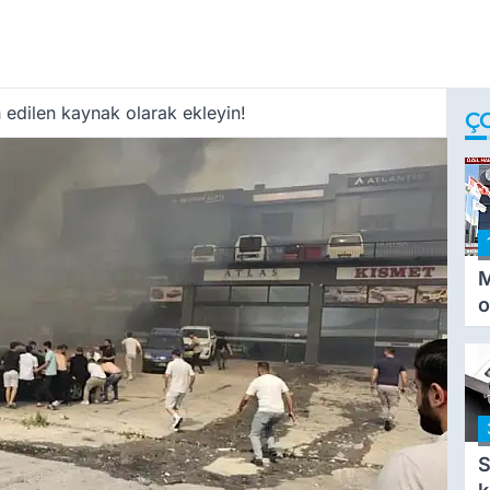
 edilen kaynak olarak ekleyin!
Ç
M
o
i
i
S