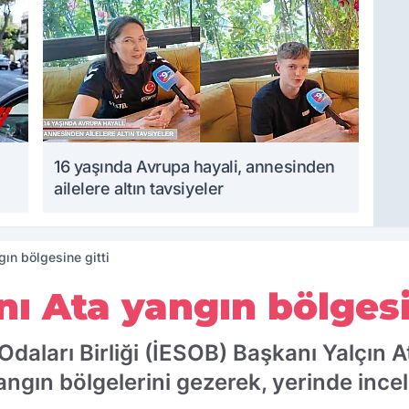
16 yaşında Avrupa hayali, annesinden
ailelere altın tavsiyeler
ın bölgesine gitti
ı Ata yangın bölgesi
Odaları Birliği (İESOB) Başkanı Yalçın 
angın bölgelerini gezerek, yerinde inc