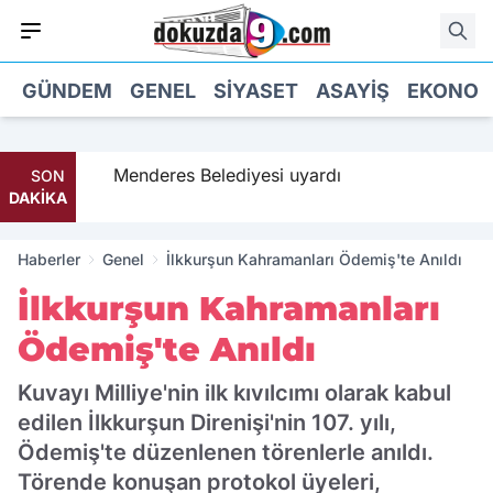
GÜNDEM
GENEL
SIYASET
ASAYIŞ
EKONOM
a geldi
Menderes Belediyesi uyardı
SON
DAKİKA
Haberler
Genel
İlkkurşun Kahramanları Ödemiş'te Anıldı
İlkkurşun Kahramanları
Ödemiş'te Anıldı
Kuvayı Milliye'nin ilk kıvılcımı olarak kabul
edilen İlkkurşun Direnişi'nin 107. yılı,
Ödemiş'te düzenlenen törenlerle anıldı.
Törende konuşan protokol üyeleri,