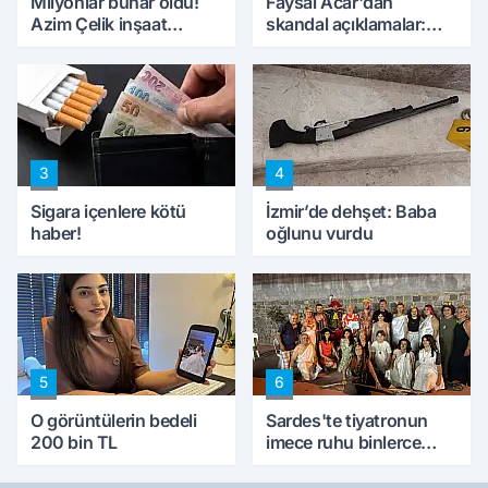
Milyonlar buhar oldu!
Faysal Acar'dan
Azim Çelik inşaat
skandal açıklamalar:
mağduru ilk kez
'Haluk Levent
konuştu
peynircilerimizi de
kıskaca aldı, müdahale
ettik'
3
4
Sigara içenlere kötü
İzmir’de dehşet: Baba
haber!
oğlunu vurdu
5
6
O görüntülerin bedeli
Sardes'te tiyatronun
200 bin TL
imece ruhu binlerce
yıllık tarihle buluştu