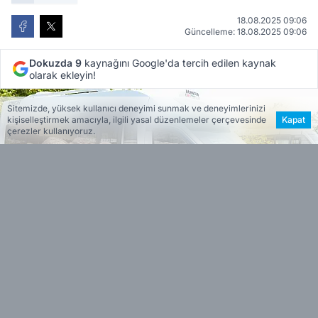
18.08.2025 09:06
Güncelleme: 18.08.2025 09:06
Dokuzda 9
kaynağını Google'da tercih edilen kaynak
olarak ekleyin!
Sitemizde, yüksek kullanıcı deneyimi sunmak ve deneyimlerinizi
kişiselleştirmek amacıyla, ilgili yasal düzenlemeler çerçevesinde
Kapat
çerezler kullanıyoruz.
ESİN VARDAR
EDİTÖR