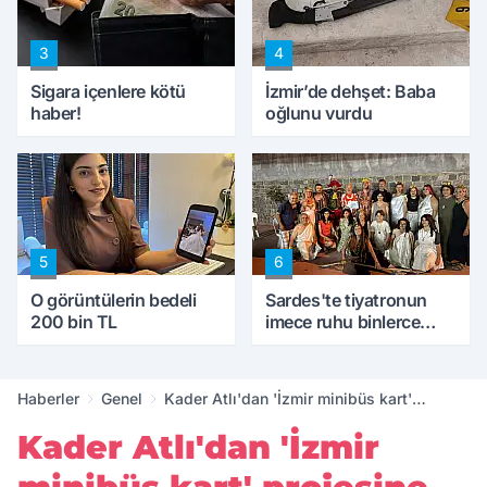
3
4
Sigara içenlere kötü
İzmir’de dehşet: Baba
haber!
oğlunu vurdu
5
6
O görüntülerin bedeli
Sardes'te tiyatronun
200 bin TL
imece ruhu binlerce
yıllık tarihle buluştu
Haberler
Genel
Kader Atlı'dan 'İzmir minibüs kart'
projesine sert eleştiri: 'Teknolojiye değil,
Kader Atlı'dan 'İzmir
yanlış sisteme karşıyız'