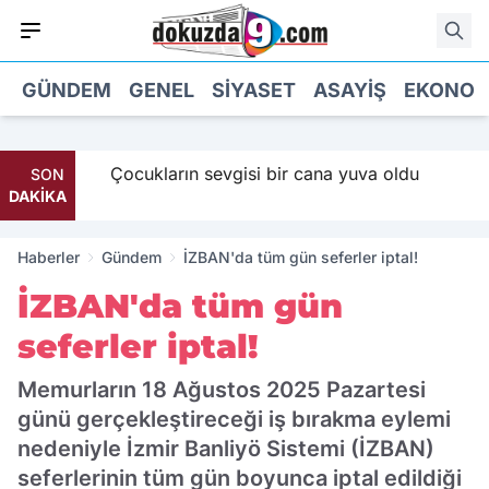
GÜNDEM
GENEL
SIYASET
ASAYIŞ
EKONOM
Maaş
Çocukların sevgisi bir cana yuva oldu
SON
DAKİKA
Haberler
Gündem
İZBAN'da tüm gün seferler iptal!
İZBAN'da tüm gün
seferler iptal!
Memurların 18 Ağustos 2025 Pazartesi
günü gerçekleştireceği iş bırakma eylemi
nedeniyle İzmir Banliyö Sistemi (İZBAN)
seferlerinin tüm gün boyunca iptal edildiği