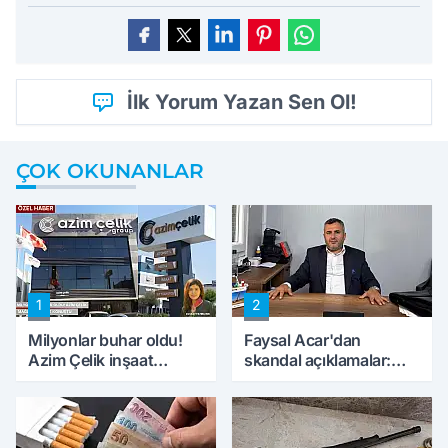
İlk Yorum Yazan Sen Ol!
ÇOK OKUNANLAR
1
2
Milyonlar buhar oldu!
Faysal Acar'dan
Azim Çelik inşaat
skandal açıklamalar:
mağduru ilk kez
'Haluk Levent
konuştu
peynircilerimizi de
kıskaca aldı, müdahale
ettik'