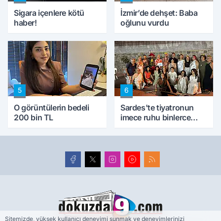
Sigara içenlere kötü
İzmir’de dehşet: Baba
haber!
oğlunu vurdu
5
6
O görüntülerin bedeli
Sardes'te tiyatronun
200 bin TL
imece ruhu binlerce
yıllık tarihle buluştu
Sitemizde, yüksek kullanıcı deneyimi sunmak ve deneyimlerinizi