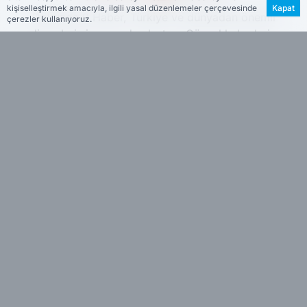
kişiselleştirmek amacıyla, ilgili yasal düzenlemeler çerçevesinde
Kapat
Dokuzda 9 Haber, Türkiye ve dünyadan önemli
çerezler kullanıyoruz.
gelişmeleri size anında ulaştırır. Güncel haberleri ve
son dakika gelişmelerini Dokuzda 9 Haber ile takip
edin.
www.dokuzda9.com
Hakkımızda
Künye
Reklam
Kullanım Koşulları
Gizlilik Politikası
Çerez Politikası
KVKK Metni