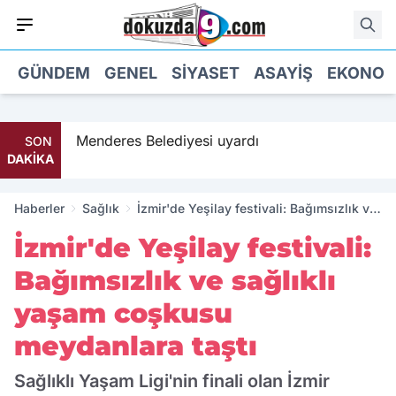
GÜNDEM
GENEL
SIYASET
ASAYIŞ
EKONOM
 geldi
Menderes Belediyesi uyardı
SON
DAKİKA
Haberler
Sağlık
İzmir'de Yeşilay festivali: Bağımsızlık ve
sağlıklı yaşam coşkusu meydanlara taştı
İzmir'de Yeşilay festivali:
Bağımsızlık ve sağlıklı
yaşam coşkusu
meydanlara taştı
Sağlıklı Yaşam Ligi'nin finali olan İzmir