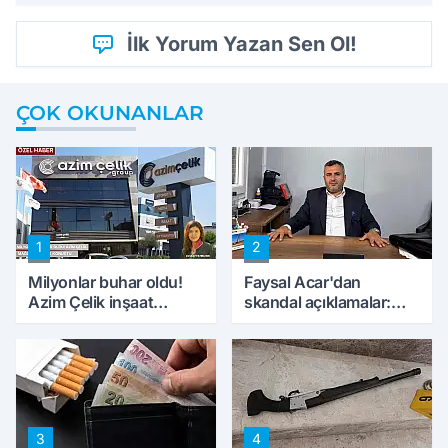
İlk Yorum Yazan Sen Ol!
ÇOK OKUNANLAR
1
2
Milyonlar buhar oldu!
Faysal Acar'dan
Azim Çelik inşaat
skandal açıklamalar:
mağduru ilk kez
'Haluk Levent
konuştu
peynircilerimizi de
kıskaca aldı, müdahale
ettik'
3
4