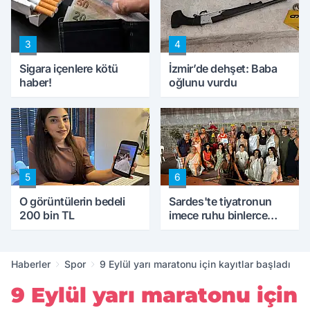
ettik'
3
4
Sigara içenlere kötü
İzmir’de dehşet: Baba
haber!
oğlunu vurdu
5
6
O görüntülerin bedeli
Sardes'te tiyatronun
200 bin TL
imece ruhu binlerce
yıllık tarihle buluştu
Haberler
Spor
9 Eylül yarı maratonu için kayıtlar başladı
9 Eylül yarı maratonu için