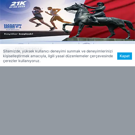
ESİN VARDAR
Sitemizde, yüksek kullanıcı deneyimi sunmak ve deneyimlerinizi
EDİTÖR
kişiselleştirmek amacıyla, ilgili yasal düzenlemeler çerçevesinde
Kapat
çerezler kullanıyoruz.
Cumhuriyet’in temellerinin atıldığı İzmir’de
gerçekleşecek bu özel koşuya katılmak isteyen
sporcular, www.maratonizmir.org
adresinden başvurularını gerçekleştirebilecek.