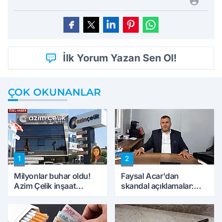
İlk Yorum Yazan Sen Ol!
ÇOK OKUNANLAR
1
2
Milyonlar buhar oldu!
Faysal Acar'dan
Azim Çelik inşaat
skandal açıklamalar:
mağduru ilk kez
'Haluk Levent
konuştu
peynircilerimizi de
kıskaca aldı, müdahale