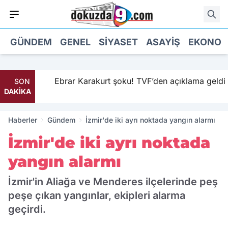
GÜNDEM
GENEL
SIYASET
ASAYIŞ
EKONOM
Ebrar Karakurt şoku! TVF’den açıklama geldi
SON
DAKİKA
Haberler
Gündem
İzmir'de iki ayrı noktada yangın alarmı
İzmir'de iki ayrı noktada
yangın alarmı
İzmir'in Aliağa ve Menderes ilçelerinde peş
peşe çıkan yangınlar, ekipleri alarma
geçirdi.