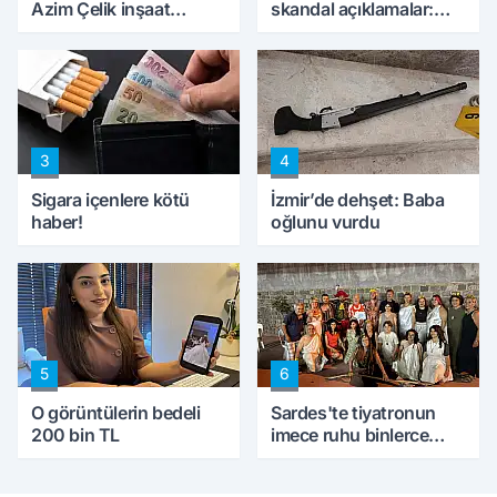
Azim Çelik inşaat
skandal açıklamalar:
mağduru ilk kez
'Haluk Levent
konuştu
peynircilerimizi de
kıskaca aldı, müdahale
ettik'
3
4
Sigara içenlere kötü
İzmir’de dehşet: Baba
haber!
oğlunu vurdu
5
6
O görüntülerin bedeli
Sardes'te tiyatronun
200 bin TL
imece ruhu binlerce
yıllık tarihle buluştu