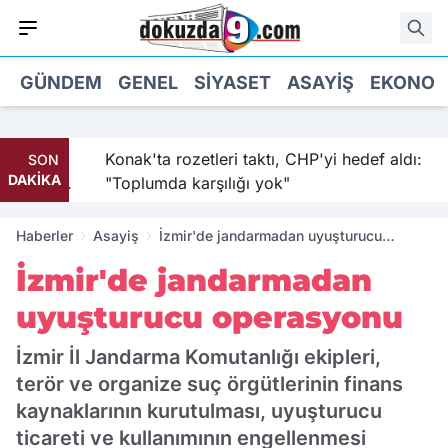
GÜNDEM
GENEL
SIYASET
ASAYIŞ
EKONOM
 sıkıştı:
Konak'ta rozetleri taktı, CHP'yi hedef aldı:
SON
DAKİKA
ı kabul
"Toplumda karşılığı yok"
Haberler
Asayiş
İzmir'de jandarmadan uyuşturucu
operasyonu
İzmir'de jandarmadan
uyuşturucu operasyonu
İzmir İl Jandarma Komutanlığı ekipleri,
terör ve organize suç örgütlerinin finans
kaynaklarının kurutulması, uyuşturucu
ticareti ve kullanımının engellenmesi