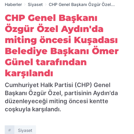
Haberler
Siyaset
CHP Genel Başkanı Özgür Özel
Aydın'da miting öncesi Kuşadası
CHP Genel Başkanı
Belediye Başkanı Ömer Günel tarafından
karşılandı
Özgür Özel Aydın'da
miting öncesi Kuşadası
Belediye Başkanı Ömer
Günel tarafından
karşılandı
Cumhuriyet Halk Partisi (CHP) Genel
Başkanı Özgür Özel, partisinin Aydın'da
düzenleyeceği miting öncesi kentte
coşkuyla karşılandı.
Siyaset