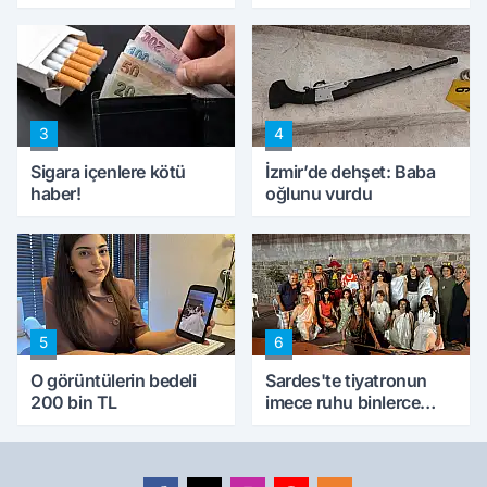
mağduru ilk kez
'Haluk Levent
konuştu
peynircilerimizi de
kıskaca aldı, müdahale
ettik'
3
4
Sigara içenlere kötü
İzmir’de dehşet: Baba
haber!
oğlunu vurdu
5
6
O görüntülerin bedeli
Sardes'te tiyatronun
200 bin TL
imece ruhu binlerce
yıllık tarihle buluştu