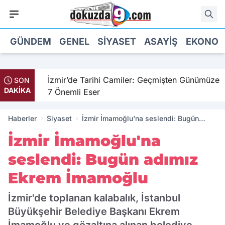
GÜNDEM
GENEL
SIYASET
ASAYIŞ
EKONOM
il
İzmir’de Tarihi Camiler: Geçmişten Günümüze
SON
DAKİKA
7 Önemli Eser
Haberler
Siyaset
İzmir İmamoğlu'na seslendi: Bugün
adımız Ekrem İmamoğlu
İzmir İmamoğlu'na
seslendi: Bugün adımız
Ekrem İmamoğlu
İzmir'de toplanan kalabalık, İstanbul
Büyükşehir Belediye Başkanı Ekrem