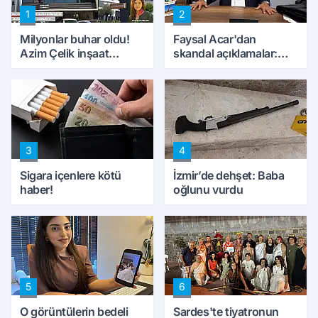
1
2
Milyonlar buhar oldu!
Faysal Acar'dan
Azim Çelik inşaat
skandal açıklamalar:
mağduru ilk kez
'Haluk Levent
konuştu
peynircilerimizi de
kıskaca aldı, müdahale
ettik'
3
4
Sigara içenlere kötü
İzmir’de dehşet: Baba
haber!
oğlunu vurdu
5
6
O görüntülerin bedeli
Sardes'te tiyatronun