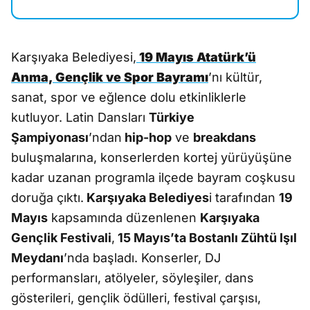
Karşıyaka Belediyesi,
19 Mayıs Atatürk’ü
Anma, Gençlik ve Spor Bayramı
’nı kültür,
sanat, spor ve eğlence dolu etkinliklerle
kutluyor. Latin Dansları
Türkiye
Şampiyonası
’ndan
hip-hop
ve
breakdans
buluşmalarına, konserlerden kortej yürüyüşüne
kadar uzanan programla ilçede bayram coşkusu
doruğa çıktı.
Karşıyaka Belediyes
i tarafından
19
Mayıs
kapsamında düzenlenen
Karşıyaka
Gençlik Festivali
,
15 Mayıs’ta Bostanlı Zühtü Işıl
Meydanı
’nda başladı. Konserler, DJ
performansları, atölyeler, söyleşiler, dans
gösterileri, gençlik ödülleri, festival çarşısı,