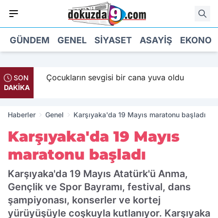
GÜNDEM
GENEL
SIYASET
ASAYIŞ
EKONOM
Maaş
Çocukların sevgisi bir cana yuva oldu
SON
DAKİKA
Haberler
Genel
Karşıyaka'da 19 Mayıs maratonu başladı
Karşıyaka'da 19 Mayıs
maratonu başladı
Karşıyaka'da 19 Mayıs Atatürk'ü Anma,
Gençlik ve Spor Bayramı, festival, dans
şampiyonası, konserler ve kortej
yürüyüşüyle coşkuyla kutlanıyor. Karşıyaka