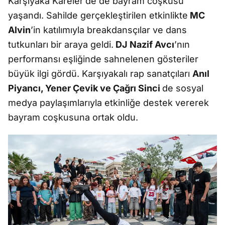
Karşıyaka Kareler’de de bayram coşkusu
yaşandı. Sahilde gerçekleştirilen etkinlikte
MC
Alvin
’in katılımıyla breakdansçılar ve dans
tutkunları bir araya geldi.
DJ Nazif Avcı
’nın
performansı eşliğinde sahnelenen gösteriler
büyük ilgi gördü. Karşıyakalı rap sanatçıları
Anıl
Piyancı, Yener Çevik ve Çağrı Sinci
de sosyal
medya paylaşımlarıyla etkinliğe destek vererek
bayram coşkusuna ortak oldu.