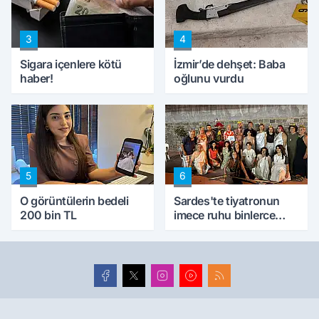
3
4
Sigara içenlere kötü
İzmir’de dehşet: Baba
haber!
oğlunu vurdu
5
6
O görüntülerin bedeli
Sardes'te tiyatronun
200 bin TL
imece ruhu binlerce
yıllık tarihle buluştu