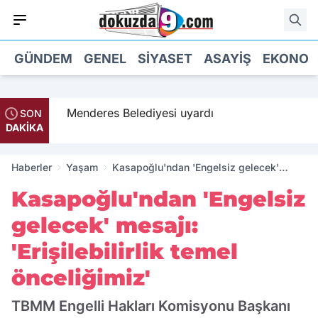
GÜNDEM
GENEL
SIYASET
ASAYIŞ
EKONOM
 geldi
Menderes Belediyesi uyardı
SON
DAKİKA
Haberler
Yaşam
Kasapoğlu'ndan 'Engelsiz gelecek'
mesajı: 'Erişilebilirlik temel önceliğimiz'
Kasapoğlu'ndan 'Engelsiz
gelecek' mesajı:
'Erişilebilirlik temel
önceliğimiz'
TBMM Engelli Hakları Komisyonu Başkanı