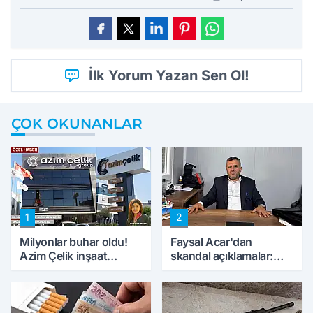
İlk Yorum Yazan Sen Ol!
ÇOK OKUNANLAR
1
2
Milyonlar buhar oldu!
Faysal Acar'dan
Azim Çelik inşaat
skandal açıklamalar:
mağduru ilk kez
'Haluk Levent
konuştu
peynircilerimizi de
kıskaca aldı, müdahale
ettik'