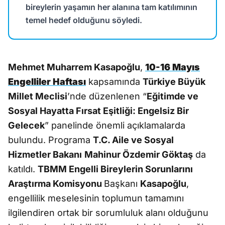
bireylerin yaşamın her alanına tam katılımının
temel hedef olduğunu söyledi.
Mehmet Muharrem Kasapoğlu
,
10-16 Mayıs
Engelliler Haftası
kapsamında
Türkiye Büyük
Millet Meclisi
’nde düzenlenen “
Eğitimde ve
Sosyal Hayatta Fırsat Eşitliği: Engelsiz Bir
Gelecek
” panelinde önemli açıklamalarda
bulundu. Programa
T.C. Aile ve Sosyal
Hizmetler Bakanı
Mahinur Özdemir Göktaş
da
katıldı.
TBMM Engelli Bireylerin Sorunlarını
Araştırma Komisyonu
Başkanı
Kasapoğlu
,
engellilik meselesinin toplumun tamamını
ilgilendiren ortak bir sorumluluk alanı olduğunu