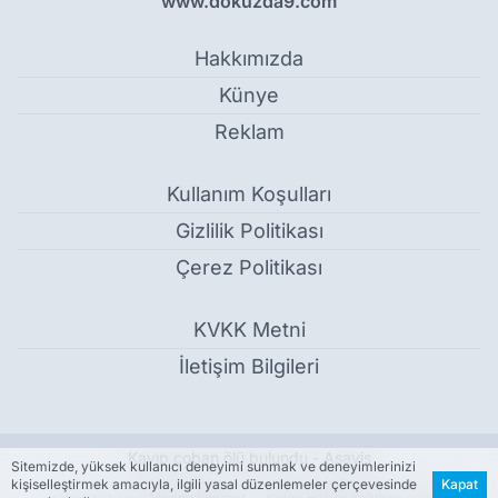
www.dokuzda9.com
Hakkımızda
Künye
Reklam
Kullanım Koşulları
Gizlilik Politikası
Çerez Politikası
KVKK Metni
İletişim Bilgileri
Kayıp çoban ölü bulundu - Asayiş
Sitemizde, yüksek kullanıcı deneyimi sunmak ve deneyimlerinizi
kişiselleştirmek amacıyla, ilgili yasal düzenlemeler çerçevesinde
Kapat
Haber Yazılımı:
Medya İnternet
-
Kulga Haber Yazılımı
v26.7.3