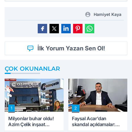
Hamiyet Kaya
İlk Yorum Yazan Sen Ol!
ÇOK OKUNANLAR
1
2
Milyonlar buhar oldu!
Faysal Acar'dan
Azim Çelik inşaat
skandal açıklamalar:
mağduru ilk kez
'Haluk Levent