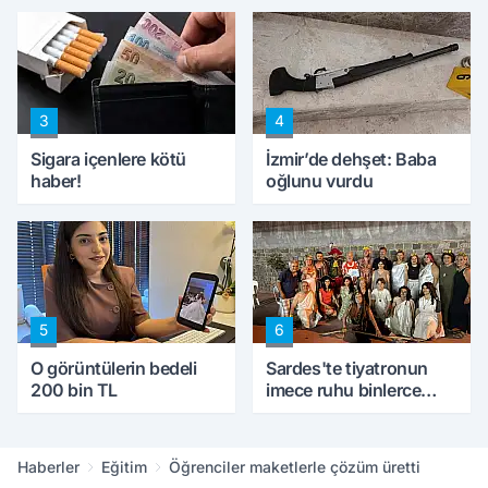
konuştu
peynircilerimizi de
kıskaca aldı, müdahale
ettik'
3
4
Sigara içenlere kötü
İzmir’de dehşet: Baba
haber!
oğlunu vurdu
5
6
O görüntülerin bedeli
Sardes'te tiyatronun
200 bin TL
imece ruhu binlerce
yıllık tarihle buluştu
Haberler
Eğitim
Öğrenciler maketlerle çözüm üretti