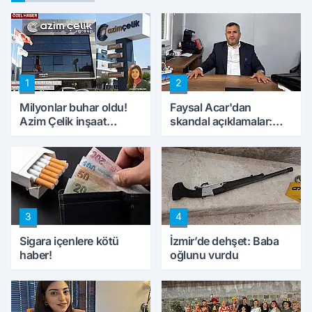
1
2
Milyonlar buhar oldu!
Faysal Acar'dan
Azim Çelik inşaat
skandal açıklamalar:
mağduru ilk kez
'Haluk Levent
konuştu
peynircilerimizi de
kıskaca aldı, müdahale
ettik'
3
4
Sigara içenlere kötü
İzmir’de dehşet: Baba
haber!
oğlunu vurdu