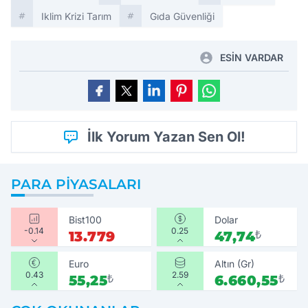
Iklim Krizi Tarım
Gıda Güvenliği
ESİN VARDAR
İlk Yorum Yazan Sen Ol!
PARA PIYASALARI
Bist100
Dolar
-0.14
0.25
13.779
47,74
₺
Euro
Altın (Gr)
0.43
2.59
55,25
₺
6.660,55
₺