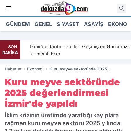
GÜNDEM
GENEL
SIYASET
ASAYIŞ
EKONOM
hil
İzmir’de Tarihi Camiler: Geçmişten Günümüze
SON
DAKİKA
7 Önemli Eser
Haberler
Ekonomi
Kuru meyve sektöründe 2025
değerlendirmesi İzmir'de yapıldı
Kuru meyve sektöründe
2025 değerlendirmesi
İzmir'de yapıldı
İklim krizinin üretimde yarattığı kayıplara
rağmen kuru meyve sektörü 2025 yılında