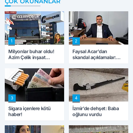
ÇOK OKUNANLAR
1
2
Milyonlar buhar oldu!
Faysal Acar'dan
Azim Çelik inşaat
skandal açıklamalar:
mağduru ilk kez
'Haluk Levent
konuştu
peynircilerimizi de
kıskaca aldı, müdahale
ettik'
3
4
Sigara içenlere kötü
İzmir’de dehşet: Baba
haber!
oğlunu vurdu