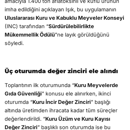
amacıyla 1.400 ton aflatoksinli ve küflü ürünün
imha edildiğini açıklayan Işık, bu uygulamanın
Uluslararası Kuru ve Kabuklu Meyveler Konseyi
(INC) tarafından “
Sürdürülebilirlikte
Mükemmellik Ödülü
”ne layık görüldüğünü
söyledi.
Üç oturumda değer zinciri ele alındı
Toplantının ilk oturumunda “
Kuru Meyvelerde
Gıda Güvenliği
” konusu ele alınırken, ikinci
oturumda “
Kuru İncir Değer Zinciri
” başlığı
altında üretimden ihracata kadar tüm süreçler
değerlendirildi. “
Kuru Üzüm ve Kuru Kayısı
Değer Zinciri
” başlıklı son oturumda ise bu