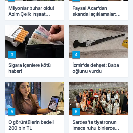
Milyonlar buhar oldu!
Faysal Acar'dan
Azim Çelik inşaat
skandal açıklamalar:
mağduru ilk kez
'Haluk Levent
konuştu
peynircilerimizi de
kıskaca aldı, müdahale
ettik'
3
4
Sigara içenlere kötü
İzmir’de dehşet: Baba
haber!
oğlunu vurdu
5
6
O görüntülerin bedeli
Sardes'te tiyatronun
200 bin TL
imece ruhu binlerce