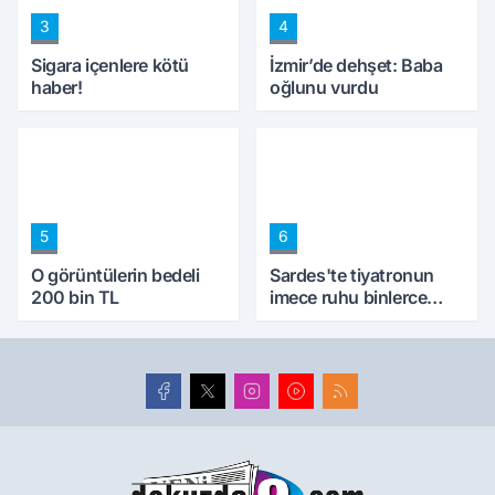
3
4
Sigara içenlere kötü
İzmir’de dehşet: Baba
haber!
oğlunu vurdu
5
6
O görüntülerin bedeli
Sardes'te tiyatronun
200 bin TL
imece ruhu binlerce
yıllık tarihle buluştu