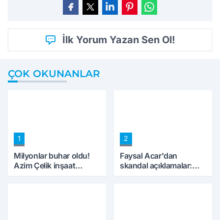
İlk Yorum Yazan Sen Ol!
ÇOK OKUNANLAR
1
2
Milyonlar buhar oldu!
Faysal Acar'dan
Azim Çelik inşaat
skandal açıklamalar:
mağduru ilk kez
'Haluk Levent
konuştu
peynircilerimizi de
kıskaca aldı, müdahale
ettik'