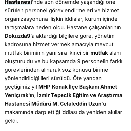
Hastanesi
'nde son dönemde yaşandığı öne
sürülen personel görevlendirmeleri ve hizmet
organizasyonuna ilişkin iddialar, kurum içinde
tartışmalara neden oldu. Hastane çalışanlarının
Dokuzda9
’a aktardığı bilgilere göre, yönetim
kadrosuna hizmet vermek amacıyla mevcut
mutfak biriminin yanı sıra ikinci bir
mutfak
alanı
oluşturuldu ve bu kapsamda 9 personelin farklı
görevlerinden alınarak söz konusu birime
yönlendirildiği ileri sürüldü. Öte yandan
geçtiğimiz yıl
MHP Konak İlçe Başkanı Ahmet
Yeniçırak
'ın,
İzmir Tepecik Eğitim ve Araştırma
Hastanesi Müdürü M. Celaleddin Uzun
'u
makamında darp ettiği iddiası da yeniden akıllar
geldi.