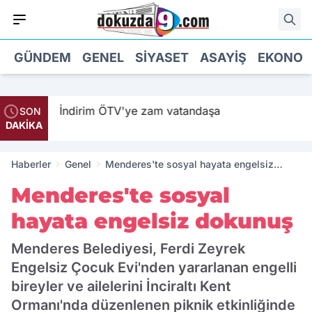
GÜNDEM
GENEL
SIYASET
ASAYIŞ
EKONOM
ildi
İndirim ÖTV'ye zam vatandaşa
SON
DAKİKA
Haberler
Genel
Menderes'te sosyal hayata engelsiz
dokunuş
Menderes'te sosyal
hayata engelsiz dokunuş
Menderes Belediyesi, Ferdi Zeyrek
Engelsiz Çocuk Evi'nden yararlanan engelli
bireyler ve ailelerini İnciraltı Kent
Ormanı'nda düzenlenen piknik etkinliğinde