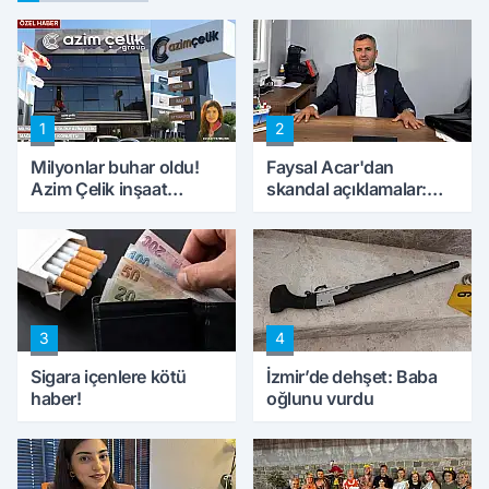
1
2
Milyonlar buhar oldu!
Faysal Acar'dan
Azim Çelik inşaat
skandal açıklamalar:
mağduru ilk kez
'Haluk Levent
konuştu
peynircilerimizi de
kıskaca aldı, müdahale
ettik'
3
4
Sigara içenlere kötü
İzmir’de dehşet: Baba
haber!
oğlunu vurdu