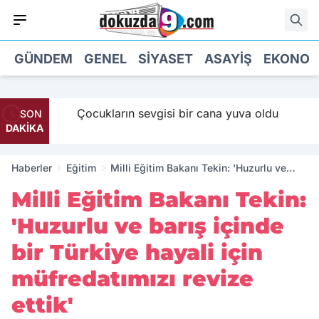
GÜNDEM
GENEL
SIYASET
ASAYIŞ
EKONOM
 Maaş
Çocukların sevgisi bir cana yuva oldu
SON
DAKİKA
Haberler
Eğitim
Milli Eğitim Bakanı Tekin: 'Huzurlu ve
barış içinde bir Türkiye hayali için
Milli Eğitim Bakanı Tekin:
müfredatımızı revize ettik'
'Huzurlu ve barış içinde
bir Türkiye hayali için
müfredatımızı revize
ettik'