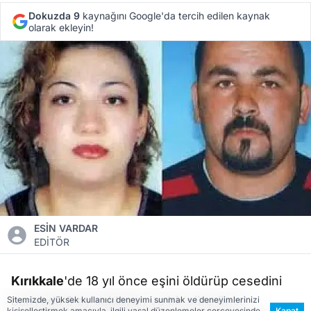
Dokuzda 9
kaynağını Google'da tercih edilen kaynak
olarak ekleyin!
ESİN VARDAR
EDİTÖR
Kırıkkale
'de 18 yıl önce eşini öldürüp cesedini
banyoda 9 ay saklayan ve bir süre önce
Sitemizde, yüksek kullanıcı deneyimi sunmak ve deneyimlerinizi
kişiselleştirmek amacıyla, ilgili yasal düzenlemeler çerçevesinde
Kapat