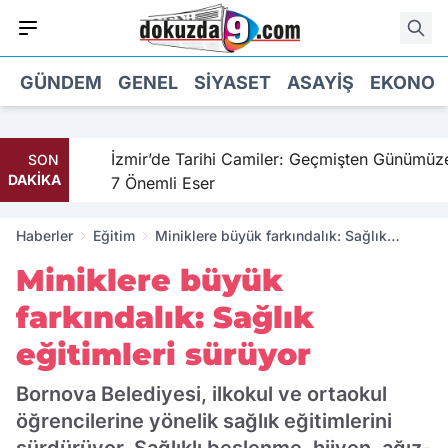
GÜNDEM
GENEL
SIYASET
ASAYIŞ
EKONOM
ahil
İzmir’de Tarihi Camiler: Geçmişten Günümüze
SON
DAKİKA
7 Önemli Eser
Haberler
Eğitim
Miniklere büyük farkındalık: Sağlık
eğitimleri sürüyor
Miniklere büyük
farkındalık: Sağlık
eğitimleri sürüyor
Bornova Belediyesi, ilkokul ve ortaokul
öğrencilerine yönelik sağlık eğitimlerini