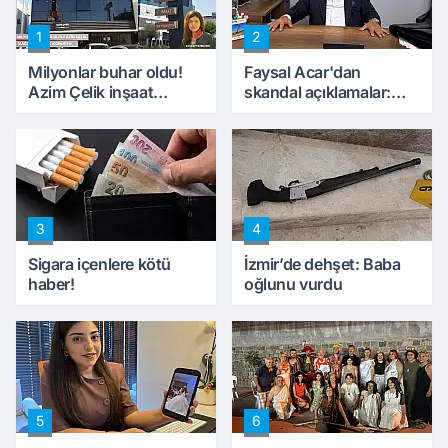
1
2
Milyonlar buhar oldu!
Faysal Acar'dan
Azim Çelik inşaat
skandal açıklamalar:
mağduru ilk kez
'Haluk Levent
konuştu
peynircilerimizi de
kıskaca aldı, müdahale
ettik'
3
4
Sigara içenlere kötü
İzmir’de dehşet: Baba
haber!
oğlunu vurdu
5
6