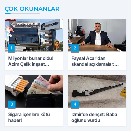
ÇOK OKUNANLAR
1
2
Milyonlar buhar oldu!
Faysal Acar'dan
Azim Çelik inşaat
skandal açıklamalar:
mağduru ilk kez
'Haluk Levent
konuştu
peynircilerimizi de
kıskaca aldı, müdahale
ettik'
3
4
Sigara içenlere kötü
İzmir’de dehşet: Baba
haber!
oğlunu vurdu