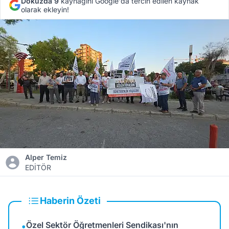
Dokuzda 9
kaynağını Google'da tercih edilen kaynak
olarak ekleyin!
Alper Temiz
EDİTÖR
Haberin Özeti
Özel Sektör Öğretmenleri Sendikası'nın
•