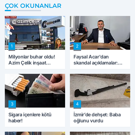
ÇOK OKUNANLAR
1
2
Milyonlar buhar oldu!
Faysal Acar'dan
Azim Çelik inşaat
skandal açıklamalar:
mağduru ilk kez
'Haluk Levent
konuştu
peynircilerimizi de
kıskaca aldı, müdahale
ettik'
3
4
Sigara içenlere kötü
İzmir’de dehşet: Baba
haber!
oğlunu vurdu