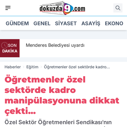
GÜNDEM
GENEL
SIYASET
ASAYIŞ
EKONOM
 geldi
Menderes Belediyesi uyardı
SON
DAKİKA
Haberler
Eğitim
Öğretmenler özel sektörde kadro
manipülasyonuna dikkat çekti...
Öğretmenler özel
sektörde kadro
manipülasyonuna dikkat
çekti...
Özel Sektör Öğretmenleri Sendikası'nın