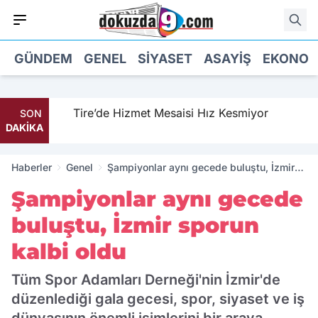
GÜNDEM
GENEL
SIYASET
ASAYIŞ
EKONOM
Tire’de Hizmet Mesaisi Hız Kesmiyor
SON
DAKİKA
Haberler
Genel
Şampiyonlar aynı gecede buluştu, İzmir
sporun kalbi oldu
Şampiyonlar aynı gecede
buluştu, İzmir sporun
kalbi oldu
Tüm Spor Adamları Derneği'nin İzmir'de
düzenlediği gala gecesi, spor, siyaset ve iş