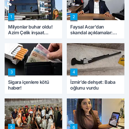
1
2
Milyonlar buhar oldu!
Faysal Acar'dan
Azim Çelik inşaat
skandal açıklamalar:
mağduru ilk kez
'Haluk Levent
konuştu
peynircilerimizi de
kıskaca aldı, müdahale
ettik'
3
4
Sigara içenlere kötü
İzmir’de dehşet: Baba
haber!
oğlunu vurdu
5
6