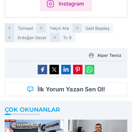
Instagram
Tümsad
Yalçın Ata
Said Başdaş
Erdoğan Gezer
Tv 9
Alper Temiz
İlk Yorum Yazan Sen Ol!
ÇOK OKUNANLAR