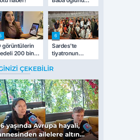
ötü haber!
Baba oğlunu
vurdu
5
6
 görüntülerin
Sardes'te
edeli 200 bin
tiyatronun
L
imece ruhu
GINIZI ÇEKEBILIR
binlerce yıllık
tarihle buluştu
16 yaşında Avrupa hayali,
annesinden ailelere altın