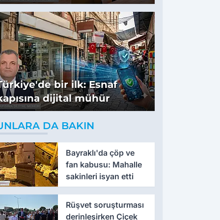
tavsiyeler
Türkiye'de bir ilk: Esnaf
kapısına dijital mühür
UNLARA DA BAKIN
Bayraklı'da çöp ve
fan kabusu: Mahalle
sakinleri isyan etti
Rüşvet soruşturması
derinleşirken Çiçek