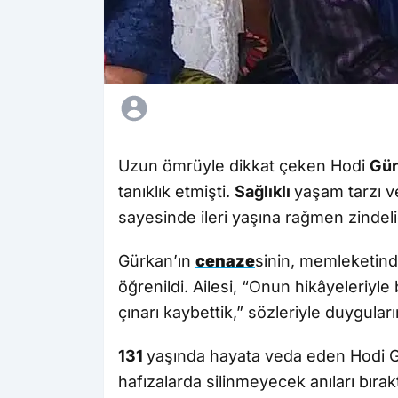
Uzun ömrüyle dikkat çeken Hodi
Gür
tanıklık etmişti.
Sağlıklı
yaşam tarzı v
sayesinde ileri yaşına rağmen zindeli
Gürkan’ın
cenaze
sinin, memleketind
öğrenildi. Ailesi, “Onun hikâyeleriy
çınarı kaybettik,” sözleriyle duyguların
131
yaşında hayata veda eden Hodi Gü
hafızalarda silinmeyecek anıları bırakt