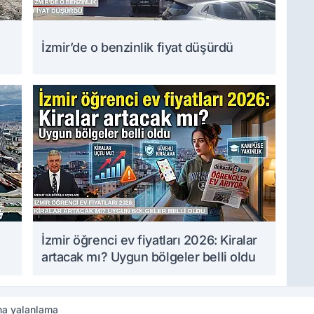
İzmir’de o benzinlik fiyat düşürdü
İzmir öğrenci ev fiyatları 2026: Kiralar
artacak mı? Uygun bölgeler belli oldu
ına yalanlama