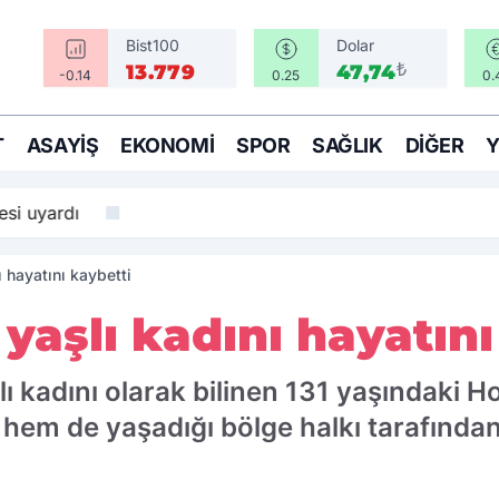
Bist100
Dolar
₺
13.779
47,74
-0.14
0.25
0.
T
ASAYIŞ
EKONOMI
SPOR
SAĞLIK
DIĞER
si uyardı
ı hayatını kaybetti
 yaşlı kadını hayatını
ı kadını olarak bilinen 131 yaşındaki Ho
i hem de yaşadığı bölge halkı tarafınd