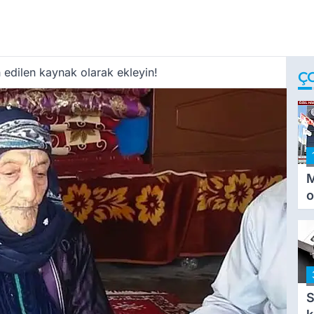
 edilen kaynak olarak ekleyin!
Ç
M
o
i
i
S