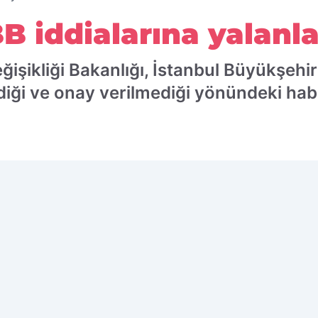
BB iddialarına yalan
eğişikliği Bakanlığı, İstanbul Büyükşehir 
diği ve onay verilmediği yönündeki hab
 edilen kaynak olarak ekleyin!
Ç