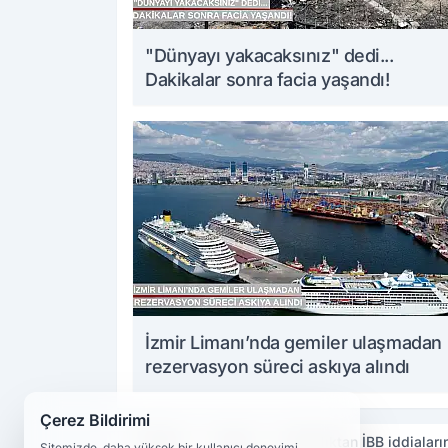
"Dünyayı yakacaksınız" dedi...
Dakikalar sonra facia yaşandı!
İzmir Limanı’nda gemiler ulaşmadan
rezervasyon süreci askıya alındı
Çerez Bildirimi
Haberler
Siyaset
Bakanlıktan İBB iddialar
Sitemizde, daha yüksek bir kullanıcı deneyimi