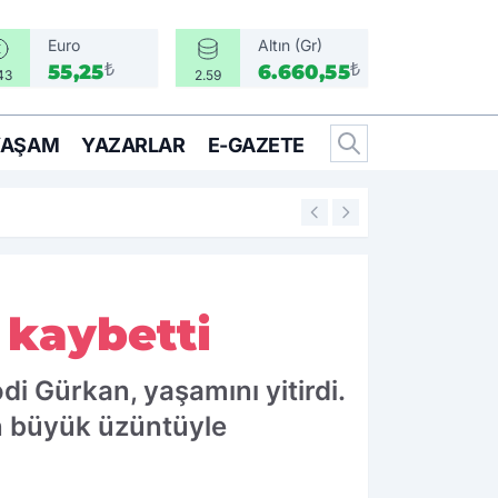
Euro
Altın (Gr)
₺
₺
55,25
6.660,55
43
2.59
YAŞAM
YAZARLAR
E-GAZETE
17:17
Türkiye, Suudi Ara
 kaybetti
di Gürkan, yaşamını yitirdi.
an büyük üzüntüyle