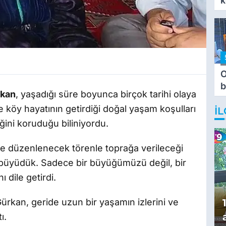
k
O
b
kan
, yaşadığı süre boyunca birçok tarihi olaya
T
e köy hayatının getirdiği doğal yaşam koşulları
İL
ğini koruduğu biliniyordu.
e düzenlenecek törenle toprağa verileceği
le büyüdük. Sadece bir büyüğümüzü değil, bir
ı dile getirdi.
rkan, geride uzun bir yaşamın izlerini ve
ı.