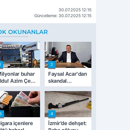
30.07.2025 12:15
Güncelleme: 30.07.2025 12:15
OK OKUNANLAR
1
2
ilyonlar buhar
Faysal Acar'dan
ldu! Azim Çelik
skandal
nşaat mağduru
açıklamalar:
lk kez konuştu
'Haluk Levent
peynircilerimizi
de kıskaca aldı,
3
4
müdahale ettik'
igara içenlere
İzmir’de dehşet: