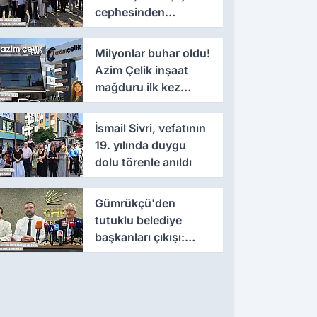
cephesinden
'montaj' savunması
Milyonlar buhar oldu!
Azim Çelik inşaat
mağduru ilk kez
konuştu
İsmail Sivri, vefatının
19. yılında duygu
dolu törenle anıldı
Gümrükçü'den
tutuklu belediye
başkanları çıkışı:
'Yıllarca iddianame
beklenmemeli'