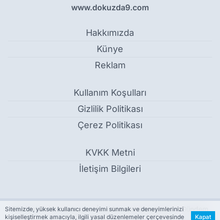
www.dokuzda9.com
Hakkımızda
Künye
Reklam
Kullanım Koşulları
Gizlilik Politikası
Çerez Politikası
KVKK Metni
İletişim Bilgileri
Türkiye’nin 'mavi vizyonu' İzmir’de masaya yatırıldı - Gündem
Sitemizde, yüksek kullanıcı deneyimi sunmak ve deneyimlerinizi
kişiselleştirmek amacıyla, ilgili yasal düzenlemeler çerçevesinde
Kapat