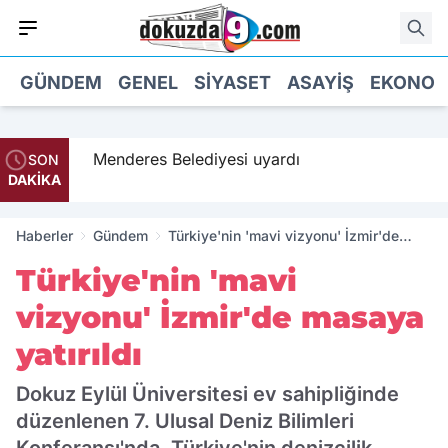
GÜNDEM
GENEL
SIYASET
ASAYIŞ
EKONOM
 geldi
Menderes Belediyesi uyardı
SON
DAKİKA
Haberler
Gündem
Türkiye'nin 'mavi vizyonu' İzmir'de
masaya yatırıldı
Türkiye'nin 'mavi
vizyonu' İzmir'de masaya
yatırıldı
Dokuz Eylül Üniversitesi ev sahipliğinde
düzenlenen 7. Ulusal Deniz Bilimleri