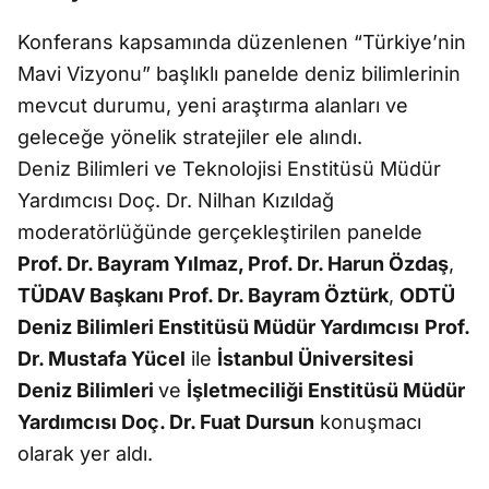
Konferans kapsamında düzenlenen “Türkiye’nin
Mavi Vizyonu” başlıklı panelde deniz bilimlerinin
mevcut durumu, yeni araştırma alanları ve
geleceğe yönelik stratejiler ele alındı.
Deniz Bilimleri ve Teknolojisi Enstitüsü Müdür
Yardımcısı Doç. Dr. Nilhan Kızıldağ
moderatörlüğünde gerçekleştirilen panelde
Prof. Dr. Bayram Yılmaz, Prof. Dr. Harun Özdaş
,
TÜDAV Başkanı Prof. Dr. Bayram Öztürk
,
ODTÜ
Deniz Bilimleri Enstitüsü Müdür Yardımcısı
Prof.
Dr. Mustafa Yücel
ile
İstanbul Üniversitesi
Deniz Bilimleri
ve
İşletmeciliği Enstitüsü Müdür
Yardımcısı Doç. Dr. Fuat Dursun
konuşmacı
olarak yer aldı.