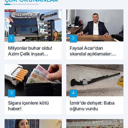
1
2
Milyonlar buhar oldu!
Faysal Acar'dan
Azim Çelik inşaat
skandal açıklamalar:
mağduru ilk kez
'Haluk Levent
konuştu
peynircilerimizi de
kıskaca aldı, müdahale
ettik'
3
4
Sigara içenlere kötü
İzmir’de dehşet: Baba
haber!
oğlunu vurdu