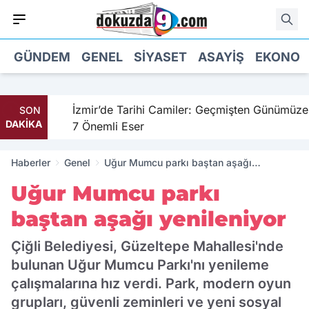
GÜNDEM
GENEL
SIYASET
ASAYIŞ
EKONOM
hil
İzmir’de Tarihi Camiler: Geçmişten Günümüze
SON
DAKİKA
7 Önemli Eser
Haberler
Genel
Uğur Mumcu parkı baştan aşağı
yenileniyor
Uğur Mumcu parkı
baştan aşağı yenileniyor
Çiğli Belediyesi, Güzeltepe Mahallesi'nde
bulunan Uğur Mumcu Parkı'nı yenileme
çalışmalarına hız verdi. Park, modern oyun
grupları, güvenli zeminleri ve yeni sosyal