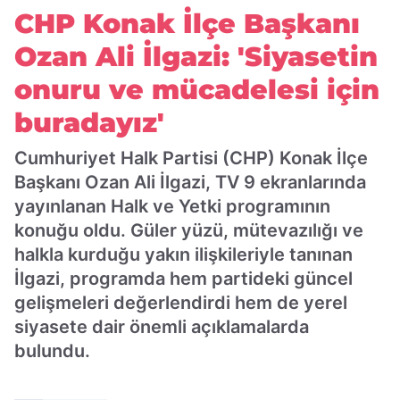
'Siyasetin onuru ve mücadelesi için
CHP Konak İlçe Başkanı
buradayız'
Ozan Ali İlgazi: 'Siyasetin
onuru ve mücadelesi için
buradayız'
Cumhuriyet Halk Partisi (CHP) Konak İlçe
Başkanı Ozan Ali İlgazi, TV 9 ekranlarında
yayınlanan Halk ve Yetki programının
konuğu oldu. Güler yüzü, mütevazılığı ve
halkla kurduğu yakın ilişkileriyle tanınan
İlgazi, programda hem partideki güncel
gelişmeleri değerlendirdi hem de yerel
siyasete dair önemli açıklamalarda
bulundu.