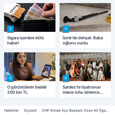
konuştu
peynircilerimizi de
kıskaca aldı, müdahale
ettik'
3
4
Sigara içenlere kötü
İzmir’de dehşet: Baba
haber!
oğlunu vurdu
5
6
O görüntülerin bedeli
Sardes'te tiyatronun
200 bin TL
imece ruhu binlerce
yıllık tarihle buluştu
Haberler
Siyaset
CHP Konak İlçe Başkanı Ozan Ali İlgazi: