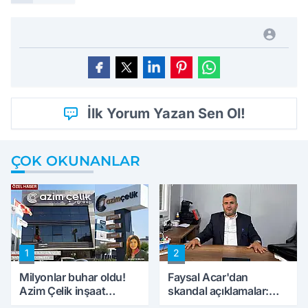
İlk Yorum Yazan Sen Ol!
ÇOK OKUNANLAR
1
2
Milyonlar buhar oldu!
Faysal Acar'dan
Azim Çelik inşaat
skandal açıklamalar:
mağduru ilk kez
'Haluk Levent