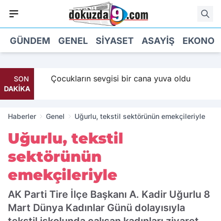
GÜNDEM
GENEL
SIYASET
ASAYIŞ
EKONOM
 Maaş
Çocukların sevgisi bir cana yuva oldu
SON
DAKİKA
Haberler
Genel
Uğurlu, tekstil sektörünün emekçileriyle
Uğurlu, tekstil
sektörünün
emekçileriyle
AK Parti Tire İlçe Başkanı A. Kadir Uğurlu 8
Mart Dünya Kadınlar Günü dolayısıyla