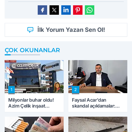
İlk Yorum Yazan Sen Ol!
ÇOK OKUNANLAR
1
2
Milyonlar buhar oldu!
Faysal Acar'dan
Azim Çelik inşaat
skandal açıklamalar:
mağduru ilk kez
'Haluk Levent
konuştu
peynircilerimizi de
kıskaca aldı, müdahale
ettik'