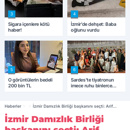
3
4
Sigara içenlere kötü
İzmir’de dehşet: Baba
haber!
oğlunu vurdu
5
6
O görüntülerin bedeli
Sardes'te tiyatronun
200 bin TL
imece ruhu binlerce
yıllık tarihle buluştu
Haberler
İzmir Damızlık Birliği başkanını seçti: Arif
Uyguner
İzmir Damızlık Birliği
başkanını seçti: Arif